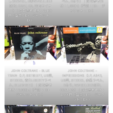
しORANGE, B面VANGELDER
ベル, Rあり）｜買取参考価
刻印, COAT, CS, 国内ライナ
格：1,800円（盤質：EX+ ジ
ー）｜買取参考価格：2,400
ャケット：EX-）
円（盤質：EX ジャケット：
EX）
JOHN COLTRANE – BLUE
JOHN COLTRANE –
TRAIN（LP, BST81577, US盤,
IMPRESSIONS（LP, AS42,
STEREO, 青白LIBERTYラベ
US盤, STEREO, 赤黒ラベル,
ル, BLUENOTE）｜買取参考
Rあり, VANGELDER刻印,
価格：2,800円（盤質：EX+
COAT, CS）｜買取参考価格：
ジャケット：EX-）
1,500円（盤質：EX- ジャケ
ット：EX-）