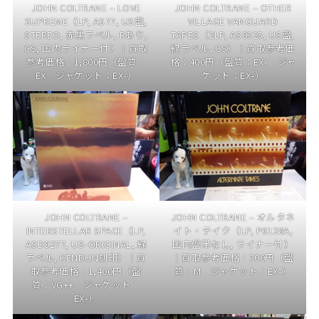
JOHN COLTRANE – LOVE
JOHN COLTRANE – OTHER
SUPREME（LP, AS77, US盤,
VILLAGE VANGUARD
STEREO, 赤黒ラベル, Rあり,
TAPES（2LP, AS9325, US盤,
CS, 国内ライナー付）｜買取
緑ラベル, CS）｜買取参考価
参考価格：1,800円（盤質：
格：400円（盤質：EX- ジャ
EX ジャケット：EX-）
ケット：EX-）
JOHN COLTRANE –
JOHN COLTRANE – オルタネ
INTERSTELLAR SPACE（LP,
イト・テイク（LP, P6128A,
ASD9277, US-ORIGINAL, 緑
国内盤帯なし, ライナー付）
ラベル, KENDUN刻印）｜買
｜買取参考価格：300円（盤
取参考価格：1,400円（盤
質：M ジャケット：EX-）
質：VG++ ジャケット：
EX-）