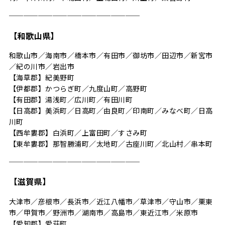
──────────────────
【和歌山県】
和歌山市／海南市／橋本市／有田市／御坊市／田辺市／新宮市
／紀の川市／岩出市
【海草郡】紀美野町
【伊都郡】かつらぎ町／九度山町／高野町
【有田郡】湯浅町／広川町／有田川町
【日高郡】美浜町／日高町／由良町／印南町／みなべ町／日高
川町
【西牟婁郡】白浜町／上富田町／すさみ町
【東牟婁郡】那智勝浦町／太地町／古座川町／北山村／串本町
──────────────────
【滋賀県】
大津市／彦根市／長浜市／近江八幡市／草津市／守山市／栗東
市／甲賀市／野洲市／湖南市／高島市／東近江市／米原市
【愛知郡】愛荘町