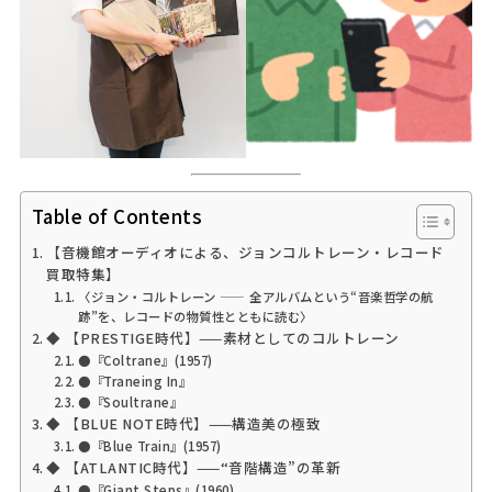
Table of Contents
【音機館オーディオによる、ジョンコルトレーン・レコード
買取特集】
〈ジョン・コルトレーン —— 全アルバムという“音楽哲学の航
跡”を、レコードの物質性とともに読む〉
◆ 【PRESTIGE時代】——素材としてのコルトレーン
●『Coltrane』(1957)
●『Traneing In』
●『Soultrane』
◆ 【BLUE NOTE時代】——構造美の極致
●『Blue Train』(1957)
◆ 【ATLANTIC時代】——“音階構造”の革新
●『Giant Steps』(1960)