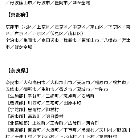
／丹波篠山市／丹波市／豊岡市／ほか全域
【京都府】
京都市（北区／上京区／左京区／中京区／東山区／下京区／南
区／右京区／西京区／伏見区／山科区）
宇治市／亀岡市／京田辺市／舞鶴市／福知山市／八幡市／宮津
市／ほか全域
──────────────────
【奈良県】
奈良市／大和高田市／大和郡山市／天理市／橿原市／桜井市／
五條市／御所市／生駒市／香芝市／葛城市／宇陀市
【生駒郡】平群町／三郷町／斑鳩町／安堵町
【磯城郡】川西町／三宅町／田原本町
【宇陀郡】曽爾村／御杖村
【高市郡】高取町／明日香村
【北葛城郡】上牧町／王寺町／広陵町／河合町
【吉野郡】吉野町／大淀町／下市町／黒滝村／天川村／野迫川
村／十津川村／下北山村／上北山村／川上村／東吉野村