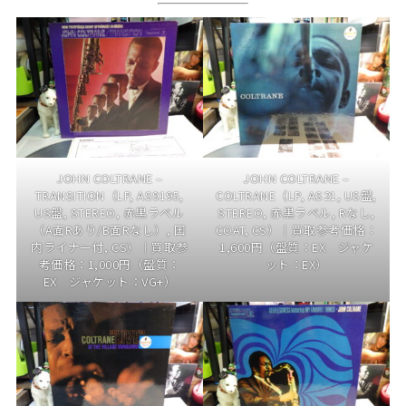
JOHN COLTRANE –
JOHN COLTRANE –
TRANSITION（LP, AS9195,
COLTRANE（LP, AS21, US盤,
US盤, STEREO, 赤黒ラベル
STEREO, 赤黒ラベル, Rなし,
（A面Rあり/B面Rなし）, 国
COAT, CS）｜買取参考価格：
内ライナー付, CS）｜買取参
1,600円（盤質：EX ジャケ
考価格：1,000円（盤質：
ット：EX）
EX ジャケット：VG+）