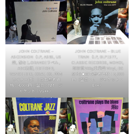
JOHN COLTRANE –
JOHN COLTRANE – BLUE
ASCENSION（LP, AS95, US
TRAIN（LP, BLP1577,
盤, 艶なしORANGEラベル,
CLASSIC RECORDS, MONO!,
ABC表記, EDITION2,
高音質200g重量盤 Vinyl, BG
VANGELDER, COAT, CS, 国内
刻印)★買取参考価格：5,300
ライナー付）｜買取参考価
円（盤質：M ジャケット：
格：4,000円（盤質：NM ジ
EX+）
ャケット：VG++）