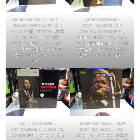
JOHN COLTRANE – AT THE
JOHN COLTRANE –
VILLAGE VANGUARD（LP,
SELFLESSNESS（LP,
AS10, US盤, STEREO, ,赤黒
AS9161, US-ORIGINAL,
ラベル, Rなし, RVG刻印,
STEREO, 赤黒ラベル, Rなし,
COAT, CS, 国内ライナー付）
COAT, 初回曲目なし）｜買取
｜買取参考価格：1,500円
参考価格：3,500円（盤質：
（盤質：EX- ジャケット：
EX+ ジャケット：EX）
EX-）
JOHN COLTRANE –
JOHN COLTRANE – SUN
EXPRESSION（LP, AS9120,
SHIP（LP, AS9211, US-
US-ORIGINAL, STEREO, 艶な
ORIGINAL, STEREO, 赤黒ラ