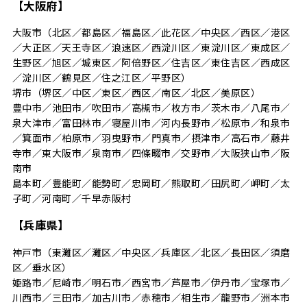
【大阪府】
大阪市（北区／都島区／福島区／此花区／中央区／西区／港区
／大正区／天王寺区／浪速区／西淀川区／東淀川区／東成区／
生野区／旭区／城東区／阿倍野区／住吉区／東住吉区／西成区
／淀川区／鶴見区／住之江区／平野区）
堺市（堺区／中区／東区／西区／南区／北区／美原区）
豊中市／池田市／吹田市／高槻市／枚方市／茨木市／八尾市／
泉大津市／富田林市／寝屋川市／河内長野市／松原市／和泉市
／箕面市／柏原市／羽曳野市／門真市／摂津市／高石市／藤井
寺市／東大阪市／泉南市／四條畷市／交野市／大阪狭山市／阪
南市
島本町／豊能町／能勢町／忠岡町／熊取町／田尻町／岬町／太
子町／河南町／千早赤阪村
【兵庫県】
神戸市（東灘区／灘区／中央区／兵庫区／北区／長田区／須磨
区／垂水区）
姫路市／尼崎市／明石市／西宮市／芦屋市／伊丹市／宝塚市／
川西市／三田市／加古川市／赤穂市／相生市／龍野市／洲本市