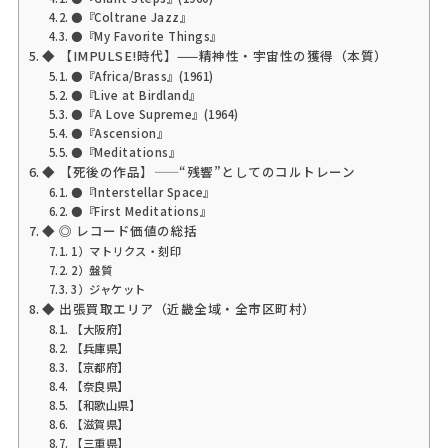
●『Coltrane Jazz』
●『My Favorite Things』
◆ 【IMPULSE!時代】——精神性・宇宙性の獲得（本質）
●『Africa/Brass』(1961)
●『Live at Birdland』
●『A Love Supreme』(1964)
●『Ascension』
●『Meditations』
◆ 【死後の作品】——“残響”としてのコルトレーン
●『Interstellar Space』
●『First Meditations』
◆ ◎ レコード価値の総括
1）マトリクス・刻印
2）盤質
3）ジャケット
◆ 出張買取エリア（近畿全域・全市区町村）
【大阪府】
【兵庫県】
【京都府】
【奈良県】
【和歌山県】
【滋賀県】
【三重県】