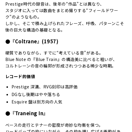
Prestige時代の録音は、後年の“作品”とは異なり、
スタジオに入っては数曲をまとめ撮りする“フィールドワー
ク”のようなもの。
しかし、そこで積み上げられたフレーズ、呼吸、パターンこそ
後の巨大な構造の基礎となる。
●『Coltrane』(1957)
硬質でありながら、すでに“考えている音”がある。
Blue Note の『Blue Train』の構造美に比べると粗いが、
コルトレーンの音の輪郭が形成されつつある稀少な時期。
レコード的価値
Prestige 深溝、RVG刻印は高評価
DGなし後期はやや落ちる
Esquire 盤は別方向の人気
●『Traneing In』
ベースの走行とテナーの密度が奇妙な均衡を保つ。
ハードバップの枠にいながら、その枠を押し広げる衝動があ