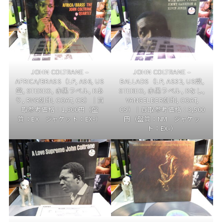
JOHN COLTRANE –
JOHN COLTRANE –
AFRICA/BRASS（LP, AS6, US
BALLADS（LP, AS32, US盤,
盤, STEREO, 赤黒ラベル, Rあ
STEREO, 赤黒ラベル, Rなし,
り, RVG刻印, COAT, CS）｜買
VANGELDER刻印, COAT,
取参考価格：1,300円（盤
CS）｜買取参考価格：3,500
質：EX ジャケット：EX-）
円（盤質：NM ジャケッ
ト：EX-）