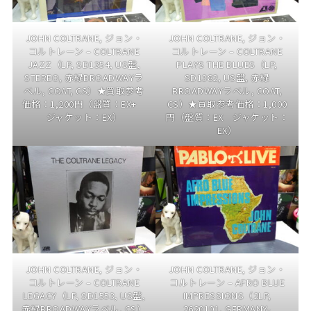
JOHN COLTRANE, ジョン・
JOHN COLTRANE, ジョン・
コルトレーン – COLTRANE
コルトレーン – COLTRANE
JAZZ（LP, SD1354, US盤,
PLAYS THE BLUES（LP,
STEREO, 赤緑BROADWAYラ
SD1382, US盤, 赤緑
ベル, COAT, CS）★買取参考
BROADWAYラベル, COAT,
価格：1,200円（盤質：EX+
CS）★買取参考価格：1,000
ジャケット：EX）
円（盤質：EX ジャケット：
EX）
JOHN COLTRANE, ジョン・
JOHN COLTRANE, ジョン・
コルトレーン – COLTRANE
コルトレーン – AFRO BLUE
LEGACY（LP, SD1553, US盤,
IMPRESSIONS（2LP,
赤緑BROADWAYラベル, CS）
2620101, GERMANY-