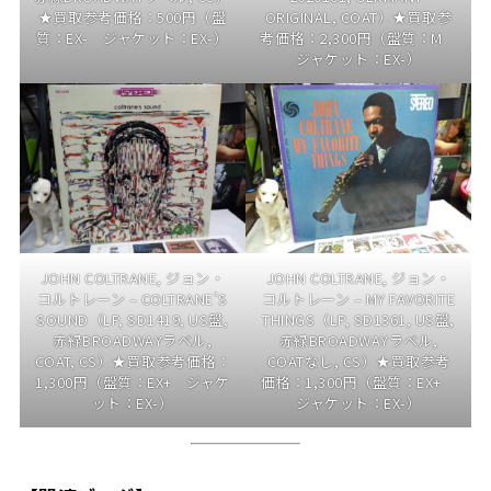
★買取参考価格：500円（盤
ORIGINAL, COAT）★買取参
質：EX- ジャケット：EX-）
考価格：2,300円（盤質：M
ジャケット：EX-）
JOHN COLTRANE, ジョン・
JOHN COLTRANE, ジョン・
コルトレーン – COLTRANE’S
コルトレーン – MY FAVORITE
SOUND（LP, SD1419, US盤,
THINGS（LP, SD1361, US盤,
赤緑BROADWAYラベル,
赤緑BROADWAYラベル,
COAT, CS）★買取参考価格：
COATなし, CS）★買取参考
1,300円（盤質：EX+ ジャケ
価格：1,300円（盤質：EX+
ット：EX-）
ジャケット：EX-）