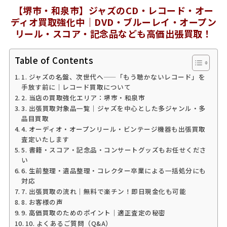
【堺市・和泉市】ジャズのCD・レコード・オー
ディオ買取強化中｜DVD・ブルーレイ・オープン
リール・スコア・記念品なども高価出張買取！
Table of Contents
1. ジャズの名盤、次世代へ——「もう聴かないレコード」を
手放す前に｜レコード買取について
2. 当店の買取強化エリア：堺市・和泉市
3. 出張買取対象品一覧｜ジャズを中心とした多ジャンル・多
品目買取
4. オーディオ・オープンリール・ビンテージ機器も出張買取
査定いたします
5. 書籍・スコア・記念品・コンサートグッズもお任せくださ
い
6. 生前整理・遺品整理・コレクター卒業による一括処分にも
対応
7. 出張買取の流れ｜無料で楽チン！即日現金化も可能
8. お客様の声
9. 高価買取のためのポイント｜適正査定の秘密
10. よくあるご質問（Q&A）