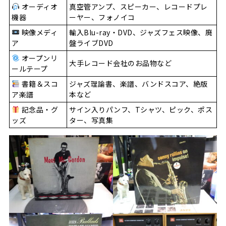
オーディオ
真空管アンプ、スピーカー、レコードプレ
機器
ーヤー、フォノイコ
映像メディ
輸入Blu-ray・DVD、ジャズフェス映像、廃
ア
盤ライブDVD
オープンリ
大手レコード会社のお品物など
ールテープ
書籍＆スコ
ジャズ理論書、楽譜、バンドスコア、絶版
ア楽譜
本など
記念品・グ
サイン入りパンフ、Tシャツ、ピック、ポス
ッズ
ター、写真集