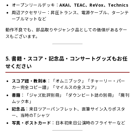
オープンリールデッキ：
AKAI、TEAC、ReVox、Technics
周辺アクセサリー：昇圧トランス、電源ケーブル、ターンテ
ーブルマットなど
動作不良でも、部品取りやジャンク品としての価値があるケー
スもございます。
5. 書籍・スコア・記念品・コンサートグッズもお任
せください
スコア譜・教則本
：「オムニブック」「チャーリー・パー
カー完全コピー譜」「マイルスの全スコア」
書籍
：「ジャズ批評別冊」「ダウンビート誌の別冊」「廃刊
ムック本」
記念品
：来日ツアーパンフレット、直筆サイン入りポスタ
ー、当時のTシャツ
写真・ポストカード
：日本初来日公演時のフライヤーなど