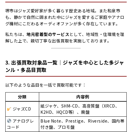
堺市はジャズ愛好家が多く暮らす歴史ある地域。また和泉市
も、静かで自然に囲まれた中にジャズを愛するご家庭やアナロ
グ機材にこだわるオーディオファンが多く存在しています。
私たちは、
地元密着型のサービス
として、地域性・住環境を理
解した上で、親切丁寧な出張買取を実施しております。
3. 出張買取対象品一覧｜ジャズを中心とした多ジャ
ンル・多品目買取
以下のような品目を一括で買取可能です：
分類
内容例
紙ジャケ、SHM-CD、高音質盤（XRCD、
ジャズCD
K2HD、HQCD等）、廃盤
アナログレ
Blue Note、Prestige、Riverside、国内帯
コード
付き盤、プロモ盤