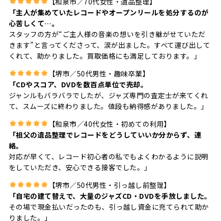
【和泉市／70代女性・遺品整理】
「主人が集めていたレコードやオープンリールを処分するのが
心苦しくて…。
スタッフの方が“ご主人様の音楽の想いを引き継がせていただ
きます”と言ってくださって、涙が出ました。すべて運び出して
くれて、助かりました。買取価格にも満足しております。」
【堺市／50代男性・趣味卒業】
「CDやスコア、DVDを数百点単位で売却。
ジャンルもバラバラでしたが、ジャズ専門の査定士が来てくれ
て、スムーズに終わりました。値段も納得感がありました。」
【和泉市／40代女性・初めての利用】
「祖父の遺品整理でレコードをどうしていいか分からず、連
絡。
対応が早くて、レコード初心者の私でもよくわかるように説明
をしていただき、安心できる接客でした。」
【堺市／50代男性・引っ越し前整理】
「自宅の建て替えで、大量のジャズCD・DVDを手放しました。
その場で現金払いだったのも、引っ越し資金に充てられて助か
りました。」