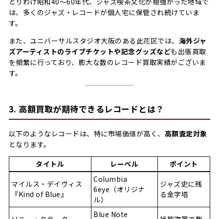
とりわけ昭和40〜60年代、ジャズ喫茶文化が根強かった地域で
は、多くのジャズ・レコードが個人宅に保管され続けていま
す。
また、ユニバーサルスタジオ大阪のある此花区では、
海外ジャ
ズアーティストのライブチケットや記念グッズなど
も出張買取
を頻繁に行っており、膨大な数のレコード買取実績がございま
す。
3. 高額買取が期待できるレコードとは？
以下のようなレコードは、特に市場価値が高く、
高額査定対象
となります。
タイトル
レーベル
ポイント
Columbia
マイルス・デイヴィス
ジャズ史に残
6eye（オリジナ
『Kind of Blue』
る金字塔
ル）
Blue Note