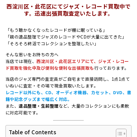
西淀川区・此花区にてジャズ・レコード買取中で
す。迅速出張買取査定いたします。
「もう聴かなくなったレコードが棚に眠っている」
「親の遺品整理でジャズのレコードやCDが大量に出てきた」
「そろそろ終活でコレクションを整理したい」
そんな思いをお持ちの方へ――
当店では現在、
西淀川区・此花区エリアにて、ジャズ・レコー
ド買取を強化中及び便利な便利な出張買取も
行っております。
当店のジャズ専門の査定員がご自宅まで直接訪問し、1点1点て
いねいに査定・その場で現金買取いたします。
レコード以外にも、CD、オーディオ機器、カセット、DVD、書
籍や記念グッズまで幅広く対応。
また、
遺品整理・生前整理
など、大量のコレクションにも柔軟
に対応可能です。
Table of Contents