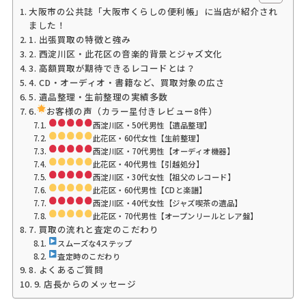
大阪市の公共誌「大阪市くらしの便利帳」に当店が紹介され
ました！
1. 出張買取の特徴と強み
2. 西淀川区・此花区の音楽的背景とジャズ文化
3. 高額買取が期待できるレコードとは？
4. CD・オーディオ・書籍など、買取対象の広さ
5. 遺品整理・生前整理の実績多数
6.
お客様の声（カラー星付きレビュー8件）
西淀川区・50代男性【遺品整理】
此花区・60代女性【生前整理】
西淀川区・70代男性【オーディオ機器】
此花区・40代男性【引越処分】
西淀川区・30代女性【祖父のレコード】
此花区・60代男性【CDと楽譜】
西淀川区・40代女性【ジャズ喫茶の遺品】
此花区・70代男性【オープンリールとレア盤】
7. 買取の流れと査定のこだわり
スムーズな4ステップ
査定時のこだわり
8. よくあるご質問
9. 店長からのメッセージ