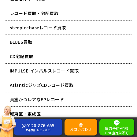
レコード買取・宅配買取
steeplechaseレコード買取
BLUES買取
CD宅配買取
IMPULSE!インパルスレコード買取
AtlanticジャズCDレコード買取
貴重かつレアなEPレコード
城東区・東成区
0120-876-655
contemporaryコンテンポラリーレコード買取
買取予約
・
相談
お問い合わせ
年中無休
12:00～21:00
LINE査定は不可