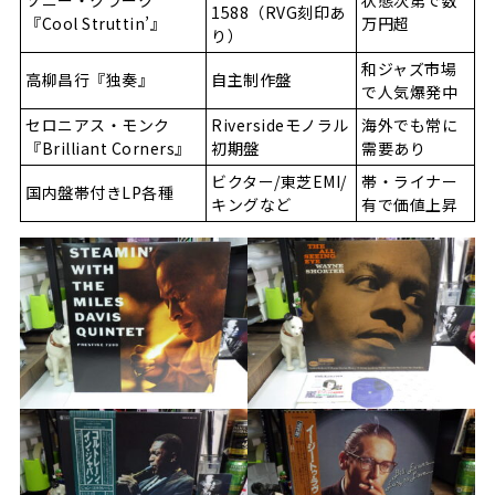
ソニー・クラーク
状態次第で数
1588（RVG刻印あ
『Cool Struttin’』
万円超
り）
和ジャズ市場
高柳昌行『独奏』
自主制作盤
で人気爆発中
セロニアス・モンク
Riversideモノラル
海外でも常に
『Brilliant Corners』
初期盤
需要あり
ビクター/東芝EMI/
帯・ライナー
国内盤帯付きLP各種
キングなど
有で価値上昇