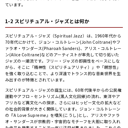
ています。
1-2 スピリチュアル・ジャズとは何か
スピリチュアル・ジャズ（Spiritual Jazz）は、1960年代から
70年代にかけて、ジョン・コルトレーン(John Coltrane)やフ
ァラオ・サンダース(Pharoah Sanders)、アリス・コルトレー
ン(Alice Coltrane)などのアーティストが率先して切り拓いた
ジャズの一潮流です。フリー・ジャズの即興性をベースにしな
がら、そこに「精神性（スピリチュアリティ）」や「瞑想性」
を強く取り込むことで、より深遠でトランス的な音楽世界を生
み出すのが特徴とされています。
スピリチュアル・ジャズの誕生には、60年代後半からの公民権
運動やアフロ・セントリズム(黒人文化回帰)の流れ、東洋やア
フリカなど異文化への探求、さらにはヒッピー文化の拡大など
の社会的背景が大きく関係しています。ジョン・コルトレーン
の『A Love Supreme』を嚆矢(こうし)とし、アリスやファラ
オ・サンダースが宗教的・宇宙的なモチーフを大胆に取り入れ
た作品を発表することで一気に注目が集まりました。これらの