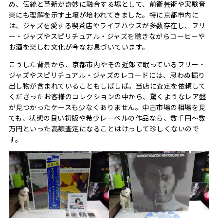
め、伝統と革新が奇妙に融合する場として、前衛芸術や実験音
楽にも理解を示す土壌が培われてきました。特に京都市内に
は、ジャズを愛する喫茶店やライブハウスが多数存在し、フリ
ー・ジャズやスピリチュアル・ジャズを聴きながらコーヒーや
お酒を楽しむ文化が今なお息づいています。
こうした背景から、京都市内やその近郊で眠っているフリー・
ジャズやスピリチュアル・ジャズのレコードには、思わぬ掘り
出し物が含まれていることもしばしば。当店に査定を依頼して
くださったお客様のコレクションの中から、驚くようなレア盤
が見つかったケースも少なくありません。中古市場の相場を見
ても、状態の良い初版や希少レーベルの作品なら、数千円～数
万円といった高額査定になることはけっして珍しくないので
す。