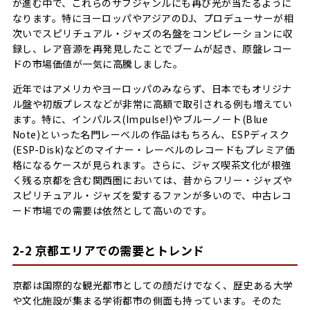
が進む中で、これらのサブジャンルにも再び光が当たるように
なります。特にヨーロッパやアジアのDJ、プロデューサーが相
次いでスピリチュアル・ジャズの名盤をコンピレーションに収
録し、レア音源を再発見したことでブームが起き、原盤レコー
ドの市場価値が一気に高騰しました。
近年ではアメリカやヨーロッパのみならず、日本でもオリジナ
ル盤や初版プレスなどが非常に高額で取引される例も増えてい
ます。特に、インパルス(Impulse!)やブルーノート(Blue
Note)といった名門レーベルの作品はもちろん、ESPディスク
(ESP-Disk)などのマイナー・レーベルのレコードもプレミア価
格になるケースが見られます。さらに、ジャズ喫茶文化が根強
く残る京都を含む関西圏においては、昔からフリー・ジャズや
スピリチュアル・ジャズを愛するファンが多いので、中古レコ
ード市場での需要は依然として高いのです。
2-2 京都エリアでの需要とトレンド
京都は国際的な観光都市としての顔だけでなく、歴史ある大学
や文化施設が集まる学術都市の側面も持っています。そのた