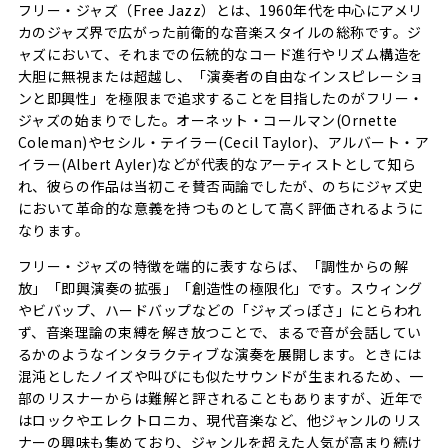
フリー・ジャズ（Free Jazz）とは、1960年代を中心にアメリ
カのジャズ界で広がった前衛的な音楽スタイルの総称です。ジ
ャズにおいて、それまでの伝統的なコード進行やリズム構造を
大胆に無視または超越し、「演奏者の自由なインスピレーショ
ンと即興性」を極限まで追求することを目指したのがフリー・
ジャズの始まりでした。オーネット・コールマン(Ornette
Coleman)やセシル・テイラー(Cecil Taylor)、アルバート・ア
イラー(Albert Ayler)などが代表的なアーティストとして知ら
れ、彼らの作品は当初こそ賛否両論でしたが、のちにジャズ史
において革命的な意義を持つものとして高く評価されるように
なります。
フリー・ジャズの特徴を端的に表すならば、「調性からの解
放」「即興演奏の拡張」「創造性の極限化」です。スウィング
やビバップ、ハードバップなどの「ジャズっぽさ」にとらわれ
ず、音楽理論の束縛を解き放つことで、まるで音が会話してい
るかのようなインタラクティブな演奏を展開します。ときには
混沌としたノイズや叫びにも似たサウンドが生まれるため、一
部のリスナーからは難解と評されることもありますが、近年で
はロックやエレクトロニカ、現代音楽など、他ジャンルのリス
ナーの興味も集めており、ジャンルを超えた人気が高まり続け