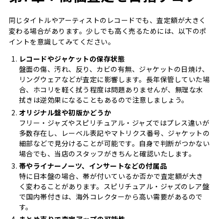
同じタイトルやアーティストのレコードでも、査定額が大きく
変わる場合があります。少しでも高く売るためには、以下のポ
イントを意識してみてください。
レコードやジャケットの保存状態
盤面の傷、汚れ、反り、カビの有無、ジャケットの日焼け、
リングウェアなどが査定に影響します。長年保管していた場
合、ホコリを軽く拭う程度は問題ありませんが、無理な水
拭きは逆効果になることもあるので注意しましょう。
オリジナル盤や初版かどうか
フリー・ジャズやスピリチュアル・ジャズではプレス違いが
多数存在し、レーベル表記やマトリクス番号、ジャケットの
細部などで見分けることが可能です。自身で判断がつかない
場合でも、当店のスタッフがきちんと確認いたします。
帯やライナーノーツ、インサートなどの付属品
特に日本盤の場合、帯が付いているか否かで査定額が大き
く変わることがあります。スピリチュアル・ジャズのレア盤
で国内帯付きは、海外コレクターから高い需要があるので
す。