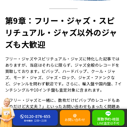
第9章：フリー・ジャズ・スピ
リチュアル・ジャズ以外のジャ
ズも大歓迎
フリー・ジャズやスピリチュアル・ジャズに特化した記事では
ありますが、当店はそれらに限らず、ジャズ全般のレコードを
買取しております。ビバップ、ハードバップ、クール・ジャ
ズ、モード・ジャズ、ジャズ・ロック、ジャズ・ファンクな
ど、ジャンルを問わず歓迎です。さらに、輸入盤や国内盤、7イ
ンチシングルや10インチ盤も査定対象に含まれます。
「フリー・ジャズと一緒に、数枚だけビバップのレコードもあ
るのだけど大丈夫？」といったお問い合わせもまったく問題あ
りません。むしろ、複数のジャンルやタイトルが混ざっていた
0120-876-655
ほうが査定額が上がる可能性もあります。ぜひ、一括でのご依
買取予約
・
相談
お問い合わせ
年中無休
12:00～21:00
LINE査定は不可
頼を検討してください。