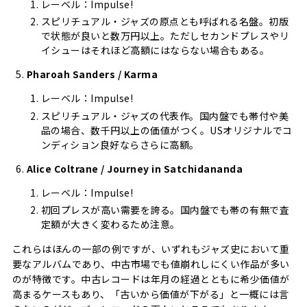
レーベル：Impulse!
スピリチュアル・ジャズの原点とも呼ばれる名盤。初版
で状態が良いと数万円以上。ただしセカンドプレスやリ
イシューはそれほど高額にはならない場合もある。
Pharoah Sanders / Karma
レーベル：Impulse!
スピリチュアル・ジャズの代表作。国内盤でも帯付や美
品の場合、数千円以上の価値がつく。USオリジナルでコ
ンディション良好ならさらに高額。
Alice Coltrane / Journey in Satchidananda
レーベル：Impulse!
初回プレスが高い需要を誇る。国内盤でも帯の有無で査
定額が大きく変わるため注意。
これらはほんの一部の例ですが、いずれもジャズ史において重
要なアルバムであり、中古市場でも値崩れしにくい作品が多い
のが特徴です。中古レコードは年月の経過とともに希少価値が
高まるケースもあり、「古いから価値が下がる」と一概には言