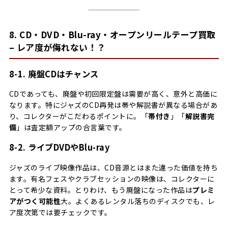
8. CD・DVD・Blu-ray・オープンリールテープ買取
– レア度が侮れない！？
8-1. 廃盤CDはチャンス
CDであっても、廃盤や初回限定盤は需要が高く、意外と高価に
なります。特にジャズのCD再発は帯や解説書が異なる場合があ
り、コレクターがこだわるポイントに。「
帯付き
」「
解説書完
備
」は査定額アップの合言葉です。
8-2. ライブDVDやBlu-ray
ジャズのライブ映像作品は、CD音源とはまた違った価値を持ち
ます。有名フェスやクラブセッションの映像は、コレクターに
とって希少な資料。とりわけ、もう廃盤になった作品は
プレミ
アがつく可能性
大。よくあるレンタル落ちのディスクでも、レ
ア度次第では要チェックです。