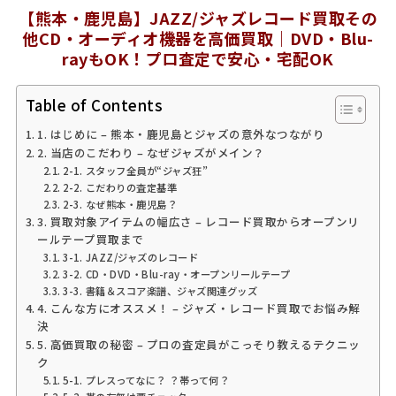
【熊本・鹿児島】JAZZ/ジャズレコード買取その
他CD・オーディオ機器を高価買取｜DVD・Blu-
rayもOK！プロ査定で安心・宅配OK
Table of Contents
1. はじめに – 熊本・鹿児島とジャズの意外なつながり
2. 当店のこだわり – なぜジャズがメイン？
2-1. スタッフ全員が“ジャズ狂”
2-2. こだわりの査定基準
2-3. なぜ熊本・鹿児島？
3. 買取対象アイテムの幅広さ – レコード買取からオープンリ
ールテープ買取まで
3-1. JAZZ/ジャズのレコード
3-2. CD・DVD・Blu-ray・オープンリールテープ
3-3. 書籍＆スコア楽譜、ジャズ関連グッズ
4. こんな方にオススメ！ – ジャズ・レコード買取でお悩み解
決
5. 高価買取の秘密 – プロの査定員がこっそり教えるテクニッ
ク
5-1. プレスってなに？ ？帯って何？