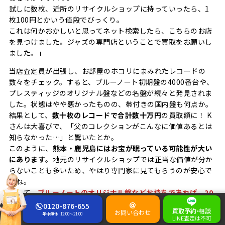
試しに数枚、近所のリサイクルショップに持っていったら、1
枚100円とかいう値段でびっくり。
これは何かおかしいと思ってネット検索したら、こちらのお店
を見つけました。ジャズの専門店ということで買取をお願いし
ました。」
当店査定員が出張し、お部屋のホコリにまみれたレコードの
数々をチェック。すると、ブルーノート初期盤の4000番台や、
プレスティッジのオリジナル盤などの名盤が続々と発見されま
した。状態はやや悪かったものの、帯付きの国内盤も何点か。
結果として、
数十枚のレコードで合計数十万円
の買取額に！ K
さんは大喜びで、「父のコレクションがこんなに価値あるとは
知らなかった…」と驚いたとか。
このように、
熊本・鹿児島にはお宝が眠っている可能性が大い
にあります
。地元のリサイクルショップでは正当な価値が分か
らないことも多いため、やはり専門家に見てもらうのが安心で
すね。
そして、
ブルーノートのオリジナル盤などお持ちであれば、20
～30枚でも出張買取可能ですので、お気軽にご依頼くださいま
0120-876-655
買取予約
・
相談
お問い合わせ
せ。
年中無休
12:00～21:00
LINE査定は不可