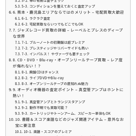
5-2. 帯の有無は要チェック
5-3. コンディションを整えておくと査定アップ
6. 熊本・鹿児島エリアならではのメリット – 宅配買取大歓迎
6-1. ラクラク査定
6-2. 宅配買取ならいつでもどこでもOK
7. ジャズレコード買取の詳細 – レーベルとプレスのディープ
な世界
7-1. ブルーノートの初期盤は超プレミア
7-2. プレスティッジやリバーサイドも熱い
7-3. インパルス！ やヴァーヴも要チェック
8. CD・DVD・Blu-ray・オープンリールテープ買取 – レア度
が侮れない！？
8-1. 廃盤CDはチャンス
8-2. ライブDVDやBlu-ray
8-3. オープンリールテープの底知れぬ魅力
9. オーディオ機器の査定ポイント – 真空管アンプはホントに
熱い！
9-1. 真空管アンプとトランジスタアンプ
9-2. 動作不明でも買取可能？
9-3. カートリッジやトーンアーム、スピーカー単体もOK
10. 書籍＆スコア楽譜などのジャズ関連アイテム – 意外なお
宝に要注意
10-1. 楽譜・スコアのプレミア