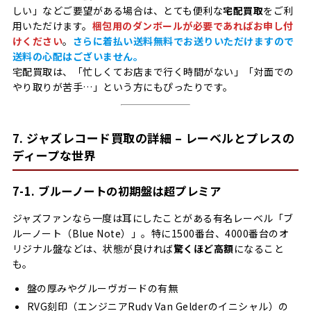
しい」などご要望がある場合は、とても便利な
宅配買取
をご利
用いただけます。
梱包用のダンボールが必要であればお申し付
けください
。
さらに着払い送料無料でお送りいただけますので
送料の心配はございません。
宅配買取は、「忙しくてお店まで行く時間がない」「対面での
やり取りが苦手…」という方にもぴったりです。
7. ジャズレコード買取の詳細 – レーベルとプレスの
ディープな世界
7-1. ブルーノートの初期盤は超プレミア
ジャズファンなら一度は耳にしたことがある有名レーベル「ブ
ルーノート（Blue Note）」。特に1500番台、4000番台のオ
リジナル盤などは、状態が良ければ
驚くほど高額
になること
も。
盤の厚みやグルーヴガードの有無
RVG刻印（エンジニアRudy Van Gelderのイニシャル）の