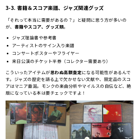
3-3. 書籍＆スコア楽譜、ジャズ関連グッズ
「それって本当に需要があるの？」と疑問に思う方が多いの
が、
書籍やスコア、グッズ類
。
ジャズ理論書や参考書
アーティストのサイン入り楽譜
コンサートポスターやフライヤー
来日公演のチケット半券（コレクター需要あり）
こういったアイテムが
思わぬ高額査定
になる可能性があるんで
す。ジャズの歴史を語る上で欠かせない文献や、限定品のスコ
アはマニア垂涎。モンクの楽曲分析やマイルスの自伝など、絶
版になっている本は要チェックですよ！