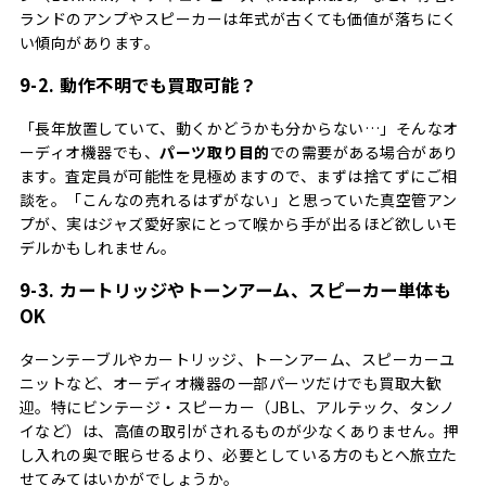
ランドのアンプやスピーカーは年式が古くても価値が落ちにく
い傾向があります。
9-2. 動作不明でも買取可能？
「長年放置していて、動くかどうかも分からない…」そんなオ
ーディオ機器でも、
パーツ取り目的
での需要がある場合があり
ます。査定員が可能性を見極めますので、まずは捨てずにご相
談を。「こんなの売れるはずがない」と思っていた真空管アン
プが、実はジャズ愛好家にとって喉から手が出るほど欲しいモ
デルかもしれません。
9-3. カートリッジやトーンアーム、スピーカー単体も
OK
ターンテーブルやカートリッジ、トーンアーム、スピーカーユ
ニットなど、オーディオ機器の一部パーツだけでも買取大歓
迎。特にビンテージ・スピーカー（JBL、アルテック、タンノ
イなど）は、高値の取引がされるものが少なくありません。押
し入れの奥で眠らせるより、必要としている方のもとへ旅立た
せてみてはいかがでしょうか。