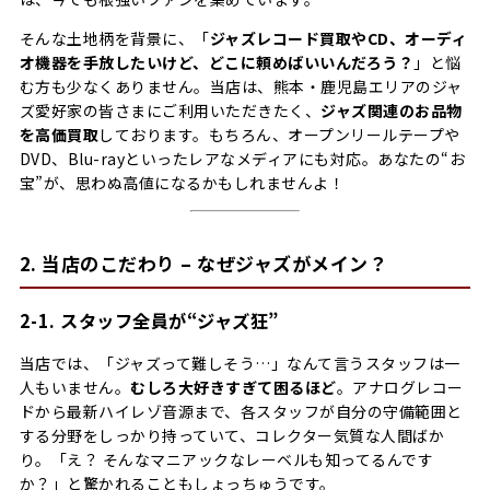
そんな土地柄を背景に、「
ジャズレコード買取やCD、オーディ
オ機器を手放したいけど、どこに頼めばいいんだろう？
」と悩
む方も少なくありません。当店は、熊本・鹿児島エリアのジャ
ズ愛好家の皆さまにご利用いただきたく、
ジャズ関連のお品物
を高価買取
しております。もちろん、オープンリールテープや
DVD、Blu-rayといったレアなメディアにも対応。あなたの“お
宝”が、思わぬ高値になるかもしれませんよ！
2. 当店のこだわり – なぜジャズがメイン？
2-1. スタッフ全員が“ジャズ狂”
当店では、「ジャズって難しそう…」なんて言うスタッフは一
人もいません。
むしろ大好きすぎて困るほど
。アナログレコー
ドから最新ハイレゾ音源まで、各スタッフが自分の守備範囲と
する分野をしっかり持っていて、コレクター気質な人間ばか
り。「え？ そんなマニアックなレーベルも知ってるんです
か？」と驚かれることもしょっちゅうです。