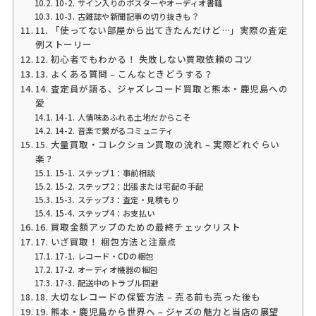
10-2. サイン入りのポスターやオーディオ書籍
10-3. 古雑誌や新聞記事の切り抜きも？
11. 「使ってない部屋から出てきたんだけど…」実際の査定
例ストーリー
12. 初心者でもわかる！ 失敗しない買取依頼のコツ
13. よくある質問 – こんなときどうする？
14. 査定員が語る、ジャズレコード買取と熊本・鹿児島への
愛
14-1. 人情味あふれる土地だからこそ
14-2. 音楽で繋がるコミュニティ
15. 大量買取・コレクション買取の流れ – 実際どれぐらい
楽？
15-1. ステップ1：事前相談
15-2. ステップ2：出張または宅配の手配
15-3. ステップ3：査定・見積もり
15-4. ステップ4：お支払い
16. 買取金額アップのための最終チェックリスト
17. いざ買取！ 梱包方法と注意点
17-1. レコード・CDの梱包
17-2. オーディオ機器の梱包
17-3. 配送中のトラブル回避
18. 大切なレコードの保管方法 – 売る前も売った後も
19. 熊本・鹿児島から世界へ – ジャズの魅力と当店の展望