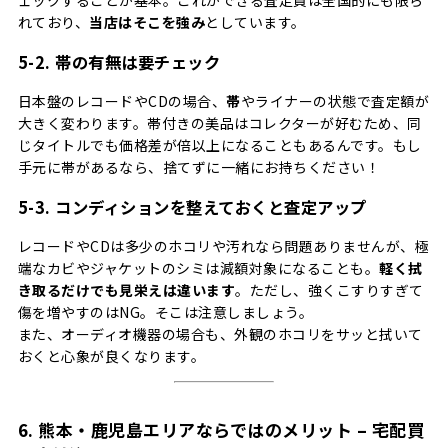
ェックすることが基本。これができる査定員は全国的にも限ら
れており、
当店はそこを強み
としています。
5-2. 帯の有無は要チェック
日本盤のレコードやCDの場合、
帯
やライナーの状態で査定額が
大きく変わります。帯付きの美品はコレクターが好むため、同
じタイトルでも価格差が倍以上になることもあるんです。もし
手元に帯があるなら、捨てずに一緒にお持ちください！
5-3. コンディションを整えておくと査定アップ
レコードやCDは多少のホコリや汚れなら問題ありませんが、極
端なカビやジャケットのシミは減額対象になることも。
軽く拭
き取るだけでも見栄えは違います
。ただし、強くこすりすぎて
傷を増やすのはNG。そこは注意しましょう。
また、オーディオ機器の場合も、外観のホコリをサッと拭いて
おくと心象が良くなります。
6. 熊本・鹿児島エリアならではのメリット – 宅配買