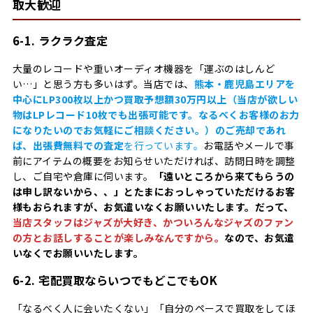
取大歓迎
6-1. ラクラク査定
大量のレコードや重いオーディオ機器を「運ぶのはしんど
い…」と思う方も多いはず。当店では、
熊本・鹿児島エリアを
中心にLP300枚以上かつ買取予想額30万円以上（当店が欲しい
物はLPレコード10枚でも出張可能です。なるべくお客様のお力
になりたいのでお気軽にご相談ください。）のご売却であれ
ば、出張費無料での査定
を行っています。
お電話やメールで事
前にアイテムの概要をお知らせいただければ、訪問日時を調整
し、ご自宅や倉庫に伺います。
「遠いところから来てもらうの
は申し訳ないから、、」とたまにおっしゃっていただけるお客
様もおられますが、お気遣いなくお願いいたします。だって、
当店スタッフはジャズが大好き、かついろんなジャズのファン
の方とお話しすることが楽しみなんですから。
なので、お気遣
いなくでお願いいたします。
6-2. 宅配買取ならいつでもどこでもOK
「なるべく人に会いたくない」「自分のペースで買取をしてほ