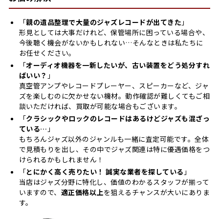
「
親の遺品整理で大量のジャズレコードが出てきた
」
形見としては大事だけれど、保管場所に困っている場合や、
今後聴く機会がないかもしれない…そんなときは私たちに
お任せください。
「
オーディオ機器を一新したいが、古い装置をどう処分すれ
ばいい？
」
真空管アンプやレコードプレーヤー、スピーカーなど、ジャ
ズを楽しむのに欠かせない機材。動作確認が難しくてもご相
談いただければ、買取が可能な場合もございます。
「
クラシックやロックのレコードはあるけどジャズも混ざっ
ている…
」
もちろんジャズ以外のジャンルも一緒に査定可能です。全体
で見積もりを出し、その中でジャズ関連は特に優遇価格をつ
けられるかもしれません！
「
とにかく高く売りたい！ 誠実な業者を探している
」
当店はジャズ分野に特化し、価値のわかるスタッフが揃って
いますので、
適正価格以上
を狙えるチャンスが大いにありま
す。