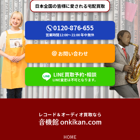
日本全国の皆様に愛される宅配買取
0120-876-655
営業時間
12:00～21:00
年中無休
お問い合わせ
LINE
買取予約
・
相談
LINE査定は不可
となります。
レコード＆オーディオ買取なら
HOME