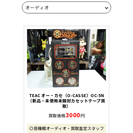
TEAC オー・カセ（O-CASSE）OC-5N
（新品・未使用未開封カセットテープ買
取）
3000
買取価格
円
◎音機館オーディオ・買取査定スタッフ