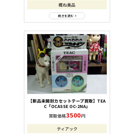
概ね美品
続きを読む
【新品未開封カセットテープ買取】TEA
C「OCASSE OC-2NA」
3500
買取価格
円
ティアック