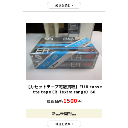
続きを読む
【カセットテープ宅配買取】FUJI casse
tte tape ER（extra range）60
1500
買取価格
円
新品未開封品
続きを読む