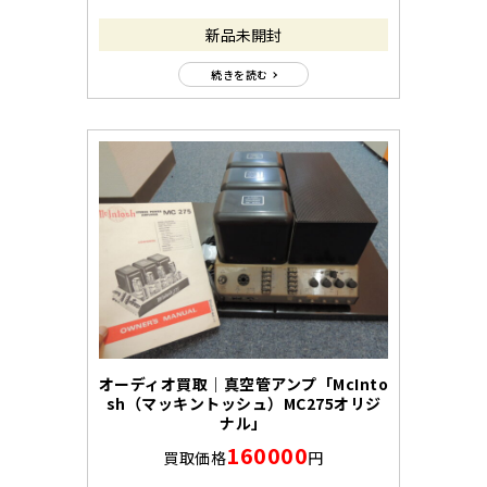
新品未開封
続きを読む
オーディオ買取｜真空管アンプ「McInto
sh（マッキントッシュ）MC275オリジ
ナル」
160000
買取価格
円