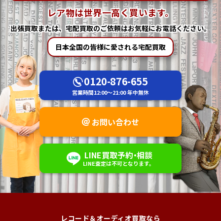
レア物は世界一高く買います。
出張買取または、宅配買取の
ご依頼はお気軽にお電話ください。
日本全国の皆様に愛される宅配買取
0120-876-655
営業時間
12:00～21:00
年中無休
お問い合わせ
LINE
買取予約
・
相談
LINE査定は不可
となります。
レコード＆オーディオ買取なら