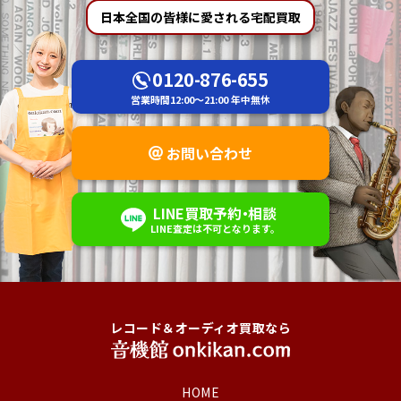
日本全国の皆様に愛される宅配買取
0120-876-655
営業時間
12:00～21:00
年中無休
お問い合わせ
LINE
買取予約
・
相談
LINE査定は不可
となります。
レコード＆オーディオ買取なら
HOME