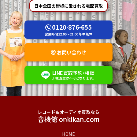
日本全国の皆様に愛される宅配買取
0120-876-655
営業時間
12:00～21:00
年中無休
お問い合わせ
LINE
買取予約
・
相談
LINE査定は不可
となります。
レコード＆オーディオ買取なら
HOME