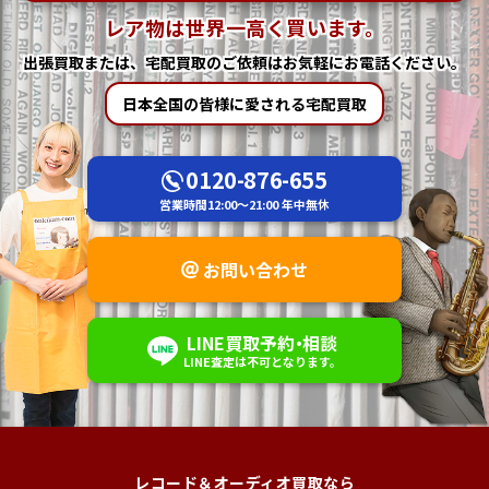
レア物は世界一高く買います。
出張買取または、宅配買取の
ご依頼はお気軽にお電話ください。
日本全国の皆様に愛される宅配買取
0120-876-655
営業時間
12:00～21:00
年中無休
お問い合わせ
LINE
買取予約
・
相談
LINE査定は不可
となります。
レコード＆オーディオ買取なら