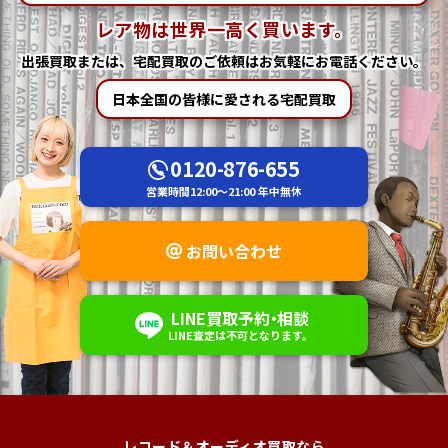
レア物は世界一高く買います。
出張買取または、宅配買取の
ご依頼はお気軽にお電話ください。
日本全国の皆様に愛される宅配買取
0120-876-655
営業時間
12:00～21:00
年中無休
お問い合わせ
LINE
買取予約
・
相談
LINE査定は不可
となります。
レコード＆オーディオ買取なら