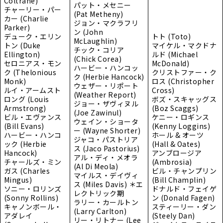
Coltrane)
パット・メセニー
チャーリー・パー
(Pat Metheny)
カー (Charlie
ジョン・マクラフリ
Parker)
ン (John
デューク・エリン
トト (Toto)
McLaughlin)
トン (Duke
マイケル・マクドナ
チック・コリア
Ellington)
ルド (Michael
(Chick Corea)
セロニアス・モン
McDonald)
ハービー・ハンコッ
ク (Thelonious
クリストファー・ク
ク (Herbie Hancock)
Monk)
ロス (Christopher
ウェザー・リポート
ルイ・アームスト
Cross)
(Weather Report)
ロング (Louis
ボズ・スキャッグス
ジョー・ザヴィヌル
Armstrong)
(Boz Scaggs)
(Joe Zawinul)
ビル・エヴァンス
ケニー・ロギンス
ウェイン・ショータ
(Bill Evans)
(Kenny Loggins)
ー (Wayne Shorter)
ハービー・ハンコ
ホール & オーツ
ジャコ・パストリア
ック (Herbie
(Hall & Oates)
ス (Jaco Pastorius)
Hancock)
アンブロージア
アル・ディ・メオラ
チャールズ・ミン
(Ambrosia)
(Al Di Meola)
ガス (Charles
ビル・チャンプリン
マイルス・デイヴィ
Mingus)
(Bill Champlin)
ス (Miles Davis) ＊エ
ソニー・ロリンズ
ドナルド・フェイゲ
レクトリック期
(Sonny Rollins)
ン (Donald Fagen)
ラリー・カールトン
キャノンボール・
スティーリー・ダン
(Larry Carlton)
アダレイ
(Steely Dan)
リー・リトナー (Lee