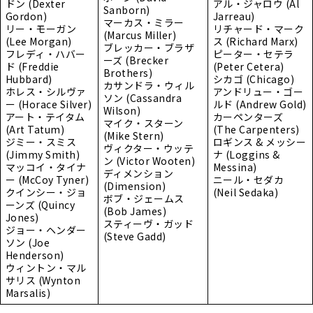
ドン (Dexter
アル・ジャロウ (Al
Sanborn)
Gordon)
Jarreau)
マーカス・ミラー
リー・モーガン
リチャード・マーク
(Marcus Miller)
(Lee Morgan)
ス (Richard Marx)
ブレッカー・ブラザ
フレディ・ハバー
ピーター・セテラ
ーズ (Brecker
ド (Freddie
(Peter Cetera)
Brothers)
Hubbard)
シカゴ (Chicago)
カサンドラ・ウィル
ホレス・シルヴァ
アンドリュー・ゴー
ソン (Cassandra
ー (Horace Silver)
ルド (Andrew Gold)
Wilson)
アート・テイタム
カーペンターズ
マイク・スターン
(Art Tatum)
(The Carpenters)
(Mike Stern)
ジミー・スミス
ロギンス & メッシー
ヴィクター・ウッテ
(Jimmy Smith)
ナ (Loggins &
ン (Victor Wooten)
マッコイ・タイナ
Messina)
ディメンション
ー (McCoy Tyner)
ニール・セダカ
(Dimension)
クインシー・ジョ
(Neil Sedaka)
ボブ・ジェームス
ーンズ (Quincy
(Bob James)
Jones)
スティーヴ・ガッド
ジョー・ヘンダー
(Steve Gadd)
ソン (Joe
Henderson)
ウィントン・マル
サリス (Wynton
Marsalis)