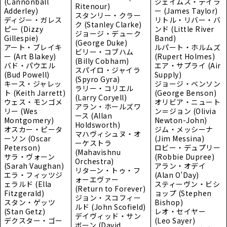
(Cannonball
ジェイムス・テイラ
Ritenour)
Adderley)
ー (James Taylor)
スタンリー・クラー
ディジー・ガレス
リトル・リバー・バ
ク (Stanley Clarke)
ピー (Dizzy
ンド (Little River
ジョージ・デューク
Gillespie)
Band)
(George Duke)
アート・ブレイキ
ルパート・ホルムズ
ビリー・コブハム
ー (Art Blakey)
(Rupert Holmes)
(Billy Cobham)
バド・パウエル
エア・サプライ (Air
スパイロ・ジャイラ
(Bud Powell)
Supply)
(Spyro Gyra)
キース・ジャレッ
ジョージ・ベンソン
ラリー・コリエル
ト (Keith Jarrett)
(George Benson)
(Larry Coryell)
ウェス・モンゴメ
オリビア・ニュート
アラン・ホールズワ
リー (Wes
ン＝ジョン (Olivia
ース (Allan
Montgomery)
Newton-John)
Holdsworth)
オスカー・ピータ
ジム・メッシーナ
マハヴィシュヌ・オ
ーソン (Oscar
(Jim Messina)
ーケストラ
Peterson)
ロビー・デュプリー
(Mahavishnu
サラ・ヴォーン
(Robbie Dupree)
Orchestra)
(Sarah Vaughan)
アラン・オデイ
リターン・トゥ・フ
エラ・フィッツジ
(Alan O’Day)
ォーエヴァー
ェラルド (Ella
スティーヴン・ビシ
(Return to Forever)
Fitzgerald)
ョップ (Stephen
ジョン・スコフィー
スタン・ゲッツ
Bishop)
ルド (John Scofield)
(Stan Getz)
レオ・セイヤー
デイヴィッド・サン
デクスター・ゴー
(Leo Sayer)
ボーン (David