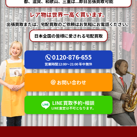
都、滋賀、和歌山、三重は...即日出張買取可能
レア物は世界一高く買います。
出張買取または、宅配買取の
ご依頼はお気軽にお電話ください。
日本全国の皆様に愛される宅配買取
0120-876-655
営業時間
12:00～21:00
年中無休
お問い合わせ
LINE
買取予約
・
相談
LINE査定は不可
となります。