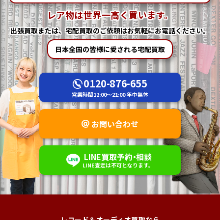
レア物は世界一高く買います。
出張買取または、宅配買取の
ご依頼はお気軽にお電話ください。
日本全国の皆様に愛される宅配買取
0120-876-655
営業時間
12:00～21:00
年中無休
お問い合わせ
LINE
買取予約
・
相談
LINE査定は不可
となります。
レコード＆オーディオ買取なら