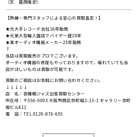
（文 葛西唯史）
【熟練・専門スタッフによる安心の買取査定！】
★元大手レコード会社16年勤務
★元某大型輸入盤店でバイヤー歴20年
★某オーディオ機器メーカー25年勤務
↑
当店は買取販売のプロでございます。
オーディオ機器の修理もやっておりますので、壊れていても当
店がほしいものは買取が可能です。
買取のご相談はお気軽にお問い合わせください。
↓↓↓↓↓
店 名：音機館ジャズ出張買取センター
所在地：〒550-0003 大阪市西区京町堀2-13-1 ギャラリー京町
堀ビル611
電 話：TEL.0120-876-655