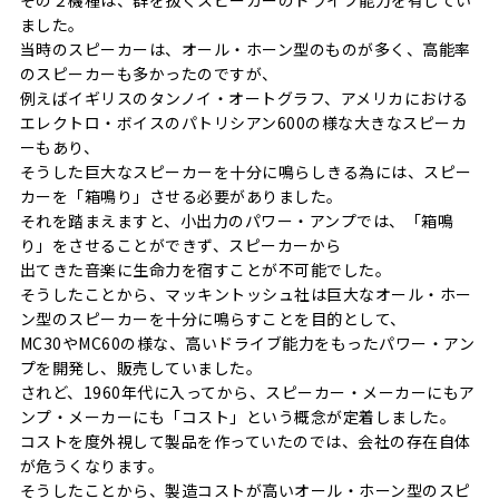
その２機種は、群を抜くスピーカーのドライブ能力を有してい
ました。
当時のスピーカーは、オール・ホーン型のものが多く、高能率
のスピーカーも多かったのですが、
例えばイギリスのタンノイ・オートグラフ、アメリカにおける
エレクトロ・ボイスのパトリシアン600の様な大きなスピーカ
ーもあり、
そうした巨大なスピーカーを十分に鳴らしきる為には、スピー
カーを「箱鳴り」させる必要がありました。
それを踏まえますと、小出力のパワー・アンプでは、「箱鳴
り」をさせることができず、スピーカーから
出てきた音楽に生命力を宿すことが不可能でした。
そうしたことから、マッキントッシュ社は巨大なオール・ホー
ン型のスピーカーを十分に鳴らすことを目的として、
MC30やMC60の様な、高いドライブ能力をもったパワー・アン
プを開発し、販売していました。
されど、1960年代に入ってから、スピーカー・メーカーにもア
ンプ・メーカーにも「コスト」という概念が定着しました。
コストを度外視して製品を作っていたのでは、会社の存在自体
が危うくなります。
そうしたことから、製造コストが高いオール・ホーン型のスピ