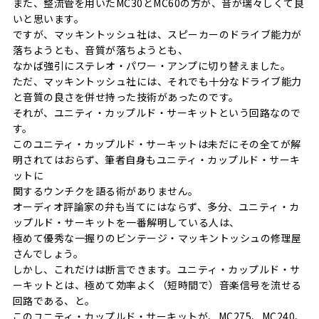
また、整流管を用いたMC30とMC60の方が、音が瑞々しくて良
いと思います。
ですが、マッキントッシュ社は、スピーカーのドライブ能力が
落ちようとも、音質が落ちようとも、
なかば強引にステレオ・パワー・アンプに切り替えました。
ただ、マッキントッシュ社には、それでも十分なドライブ能力
と音質の良さを併せ持った技術があったのです。
それが、ユニティ・カップルド・サーキットという回路なので
す。
このユニティ・カップルド・サーキットは未だにその全てが解
明されてはおらず、筆者自身もユニティ・カップルド・サーキ
ットに
関するウンチクを語る術がありません。
オーディオ評論家の弁も当てにはならず、多分、ユニティ・カ
ップルド・サーキットを一番解明している人は、
極めて優秀な一握りのビンテージ・マッキントッシュの修理屋
さんでしょう。
しかし、これだけは断言できます。ユニティ・カップルド・サ
ーキットとは、極めて効率よく（短時間で）音楽信号を流せる
回路である、と。
このユニティ・カップルド・サーキットが、MC275、MC240、