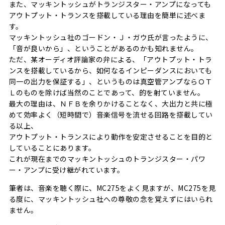
また、マッキントッシュがトランジスター・アンプになっても
アウトプット・トランスを搭載している理由を簡単に述べま
す。
マッキントッシュ社のゴードン・Ｊ・ガウ氏が言ったように、
「音が良いから」、ということがあるのかも知れません。
ただ、某オーディオ評論家の弁による、「アウトプット・トラ
ンスを搭載しているから、如何なるインピーダンスにおいても
同一の出力を保証する」、というものは真空管アンプならＯＴ
Ｌのものを除けば当然のことであって、的を射ていません。
最大の理由は、ＮＦＢを余りかけることなく、大出力と共に極
めて効率よく（短時間で）音楽信号を流せる回路を搭載してい
る以上、
アウトプット・トランスにより動作を安定させることを目的と
していることにあります。
これが現在までのマッキントッシュのトランジスター・パワ
ー・アンプに受け継がれています。
筆者は、音楽を聴く際に、MC275をよく見ますが、MC275を見
る度に、マッキントッシュ社への尊敬の念を覚えずにはいられ
ません。