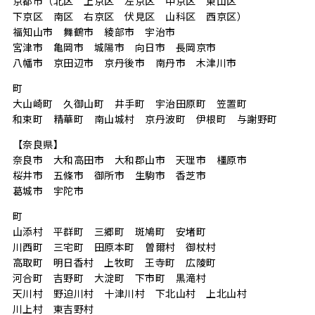
京都市（北区 上京区 左京区 中京区 東山区
下京区 南区 右京区 伏見区 山科区 西京区）
福知山市 舞鶴市 綾部市 宇治市
宮津市 亀岡市 城陽市 向日市 長岡京市
八幡市 京田辺市 京丹後市 南丹市 木津川市
町
大山崎町 久御山町 井手町 宇治田原町 笠置町
和束町 精華町 南山城村 京丹波町 伊根町 与謝野町
【奈良県】
奈良市 大和高田市 大和郡山市 天理市 橿原市
桜井市 五條市 御所市 生駒市 香芝市
葛城市 宇陀市
町
山添村 平群町 三郷町 斑鳩町 安堵町
川西町 三宅町 田原本町 曽爾村 御杖村
高取町 明日香村 上牧町 王寺町 広陵町
河合町 吉野町 大淀町 下市町 黒滝村
天川村 野迫川村 十津川村 下北山村 上北山村
川上村 東吉野村