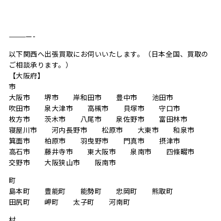
————-
以下関西へ出張買取にお伺いいたします。（日本全国、買取の
ご相談承ります。）
【大阪府】
市
大阪市 堺市 岸和田市 豊中市 池田市
吹田市 泉大津市 高槻市 貝塚市 守口市
枚方市 茨木市 八尾市 泉佐野市 富田林市
寝屋川市 河内長野市 松原市 大東市 和泉市
箕面市 柏原市 羽曳野市 門真市 摂津市
高石市 藤井寺市 東大阪市 泉南市 四條畷市
交野市 大阪狭山市 阪南市
町
島本町 豊能町 能勢町 忠岡町 熊取町
田尻町 岬町 太子町 河南町
村