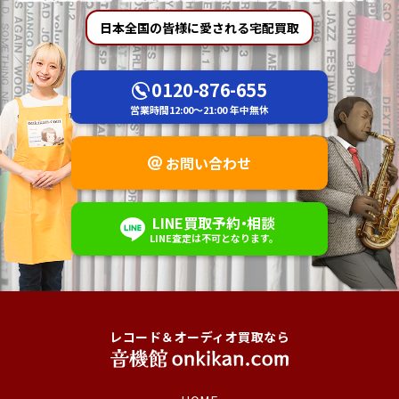
日本全国の皆様に愛される宅配買取
0120-876-655
営業時間
12:00～21:00
年中無休
お問い合わせ
LINE
買取予約
・
相談
LINE査定は不可
となります。
レコード＆オーディオ買取なら