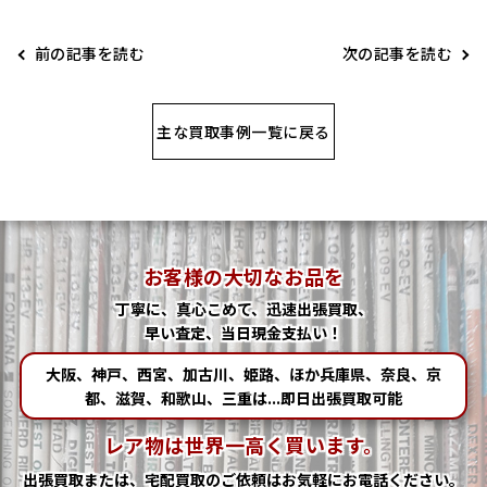
前の記事を読む
次の記事を読む
主な買取事例一覧に戻る
お客様の大切なお品を
丁寧に、真心こめて、迅速出張買取、
早い査定、当日現金支払い！
大阪、神戸、西宮、加古川、姫路、ほか兵庫県、奈良、京
都、滋賀、和歌山、三重は...即日出張買取可能
レア物は世界一高く買います。
出張買取または、宅配買取の
ご依頼はお気軽にお電話ください。