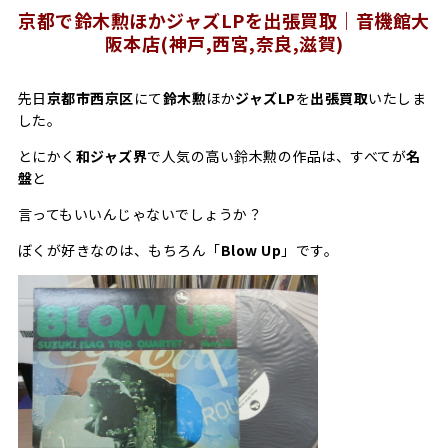
京都で鈴木勲ほかジャズLPを出張買取｜音機館大
阪本店(神戸,西宮,奈良,滋賀)
先日
京都市西京区
にて
鈴木勲
ほか
ジャズLP
を
出張買取
いたしま
した。
とにかく
和ジャズ界
で人気の高い鈴木勲の作品は、すべてが
名
盤
と
言ってもいいんじゃないでしょうか？
ぼくが好きなのは、もちろん「
Blow Up
」です。