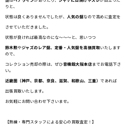
盤は
ヘアライン
があったり、
ジャケに日焼けやスレ
が目立った
りと、
状態は良くありませんでしたが、
人気の盤
なので高めに査定を
させていただきました。
状態が良ければ最高なのにな～～～と、思いつつ
鈴木勲
や
ジャズのレア盤、定番・人気盤を高価買取
いたします
ので、
コレクション売却の際は、ぜひ
音機館大阪本店
までお電話下さ
い。
近畿圏（神戸、京都、奈良、滋賀、和歌山、三重）
であれば
出張買取いたします。
お気軽にお問い合わせ下さいませ。
【熟練・専門スタッフによる安心の買取査定！】