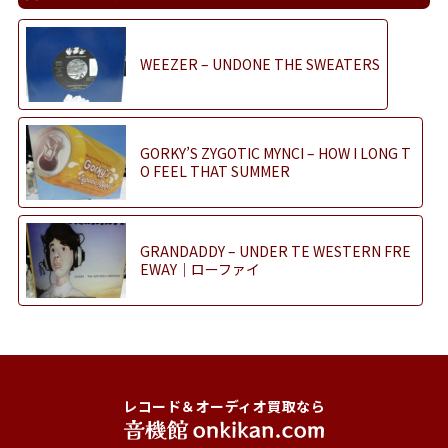
WEEZER – UNDONE THE SWEATERS
GORKY’S ZYGOTIC MYNCI – HOW I LONG T
O FEEL THAT SUMMER
GRANDADDY – UNDER TE WESTERN FRE
EWAY｜ローファイ
レコード＆オーディオ買取なら