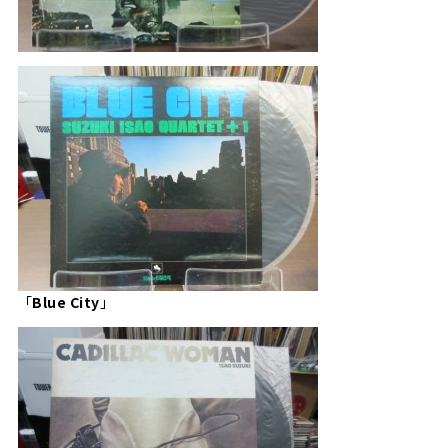
「
Blue City
」