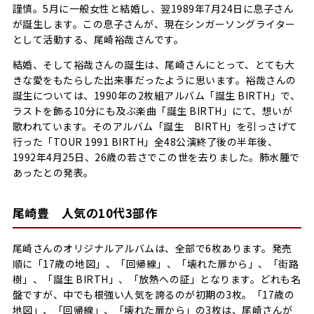
謹慎。5月に一般女性と結婚し、翌1989年7月24日に息子さん
が誕生します。この息子さんが、現在シンガーソングライター
として活動する、尾崎裕哉さんです。
結婚、そして裕哉さんの誕生は、尾崎さんにとって、とても大
きな愛をもたらした出来事だったように思います。裕哉さんの
誕生については、1990年の2枚組アルバム「誕生 BIRTH」で、
ラストを飾る10分にも及ぶ楽曲「誕生 BIRTH」にて、想いが
歌われています。そのアルバム「誕生 BIRTH」を引っさげて
行った「TOUR 1991 BIRTH」全48公演終了後の半年後、
1992年4月25日、26歳の若さでこの世を去りました。肺水腫で
あったとの発表。
尾崎豊 人気の10代3部作
尾崎さんのオリジナルアルバムは、全部で6枚あります。発売
順に「17歳の地図」、「回帰線」、「壊れた扉から」、「街路
樹」、「誕生 BIRTH」、「放熱への証」となります。どれも名
盤ですが、中でも根強い人気を誇るのが初期の3枚。「17歳の
地図」、「回帰線」、「壊れた扉から」の3枚は、尾崎さんが