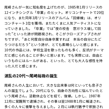
尾崎さんが一気に知名度を上げたのが、1985年1月リリースの
12インチシングル「卒業」のヒット。オリコンチャートで20位
になり、また同年3月リリースのアルバム「回帰線」は、オリ
コンチャート1位を獲得。またたくまに人気アーティストにな
っていきました。「卒業」では”夜の校舎 窓ガラス壊して回
った”といった詩が問題視され、そこがクローズアップされが
ちですが、”あと何度自分自身卒業すれば 本当の自分にたど
りつけるだろう”という詩が、とても素晴らしいと感じます。
10代の作品には、学校生活を歌ったものも多く、反抗がテーマ
だと感じられることが多いと思います。でも実際には、自由と
いうものにはルールがある、といった、とても大人な感性を持
った人だと感じます。
波乱の20代～尾崎裕哉の誕生
尾崎さんの人生において、大きな出来事は何といっても息子さ
んの誕生でしょう。20代になり、自身の方向性に悩んでいたと
いう尾崎さん。活動休止などを経て、復帰。しかし、1987年
12月に覚醒剤で逮捕され、その事は翌1988年1月に報道され、
多くの人々に衝撃を与えました。２月には執行猶予で釈放され