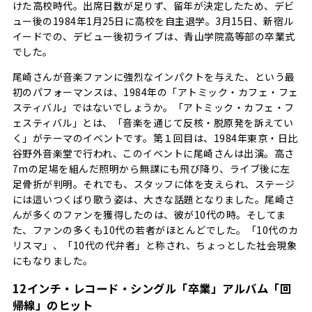
けた高校時代。出席日数が足りず、留年が決定したため、デビ
ュー後の1984年1月25日に高校を自主退学。3月15日、新宿ル
イードでの、デビュー後初ライブは、青山学院高等部の卒業式
でした。
尾崎さんが音楽ファンに強烈なインパクトを与えた、という最
初のパフォーマンスは、1984年の「アトミック・カフェ・フェ
スティバル」ではないでしょうか。「アトミック・カフェ・フ
ェスティバル」とは、「音楽を通じて反核・脱原発を訴えてい
く」がテーマのイベントです。第１回目は、1984年東京・日比
谷野外音楽堂で行われ、このイベントに尾崎さんは出演。高さ
7mの足場を組んだ照明から無謀にも飛び降り、ライブ後に左
足骨折が判明。それでも、スタッフに体を支えられ、ステージ
には這いつくばり歌う姿は、大きな話題となりました。尾崎さ
んが多くのファンを獲得したのは、彼が10代の時。そしてま
た、ファンの多くも10代の若者がほとんどでした。「10代のカ
リスマ」、「10代の代弁者」と称され、ちょっとした社会現象
にもなりました。
12インチ・レコード・シングル「卒業」アルバム「回
帰線」のヒット