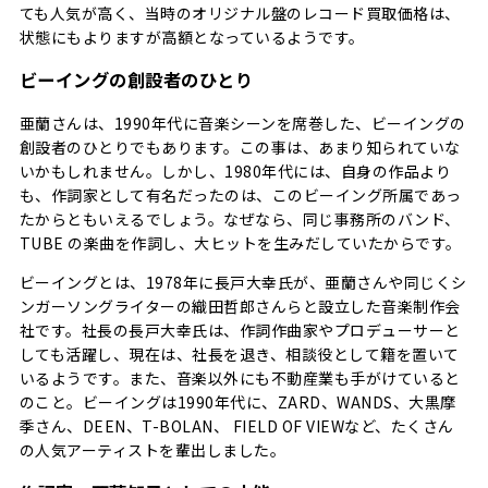
ても人気が高く、当時のオリジナル盤のレコード買取価格は、
状態にもよりますが高額となっているようです。
ビーイングの創設者のひとり
亜蘭さんは、1990年代に音楽シーンを席巻した、ビーイングの
創設者のひとりでもあります。この事は、あまり知られていな
いかもしれません。しかし、1980年代には、自身の作品より
も、作詞家として有名だったのは、このビーイング所属であっ
たからともいえるでしょう。なぜなら、同じ事務所のバンド、
TUBE の楽曲を作詞し、大ヒットを生みだしていたからです。
ビーイングとは、1978年に長戸大幸氏が、亜蘭さんや同じくシ
ンガーソングライターの織田哲郎さんらと設立した音楽制作会
社です。社長の長戸大幸氏は、作詞作曲家やプロデューサーと
しても活躍し、現在は、社長を退き、相談役として籍を置いて
いるようです。また、音楽以外にも不動産業も手がけていると
のこと。ビーイングは1990年代に、ZARD、WANDS、大黒摩
季さん、DEEN、T-BOLAN、 FIELD OF VIEWなど、たくさん
の人気アーティストを輩出しました。