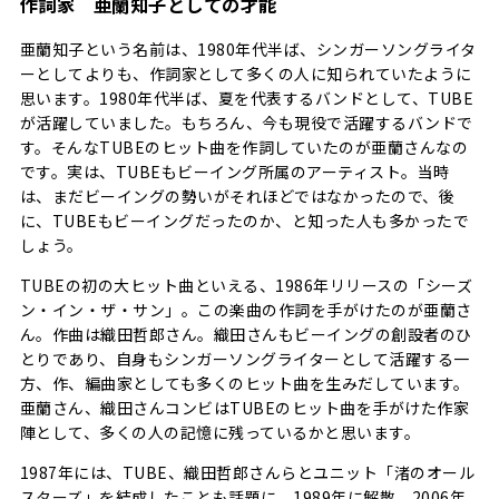
作詞家 亜蘭知子としての才能
亜蘭知子という名前は、1980年代半ば、シンガーソングライタ
ーとしてよりも、作詞家として多くの人に知られていたように
思います。1980年代半ば、夏を代表するバンドとして、TUBE
が活躍していました。もちろん、今も現役で活躍するバンドで
す。そんなTUBEのヒット曲を作詞していたのが亜蘭さんなの
です。実は、TUBEもビーイング所属のアーティスト。当時
は、まだビーイングの勢いがそれほどではなかったので、後
に、TUBEもビーイングだったのか、と知った人も多かったで
しょう。
TUBEの初の大ヒット曲といえる、1986年リリースの「シーズ
ン・イン・ザ・サン」。この楽曲の作詞を手がけたのが亜蘭さ
ん。作曲は織田哲郎さん。織田さんもビーイングの創設者のひ
とりであり、自身もシンガーソングライターとして活躍する一
方、作、編曲家としても多くのヒット曲を生みだしています。
亜蘭さん、織田さんコンビはTUBEのヒット曲を手がけた作家
陣として、多くの人の記憶に残っているかと思います。
1987年には、TUBE、織田哲郎さんらとユニット「渚のオール
スターズ」を結成したことも話題に。1989年に解散、2006年