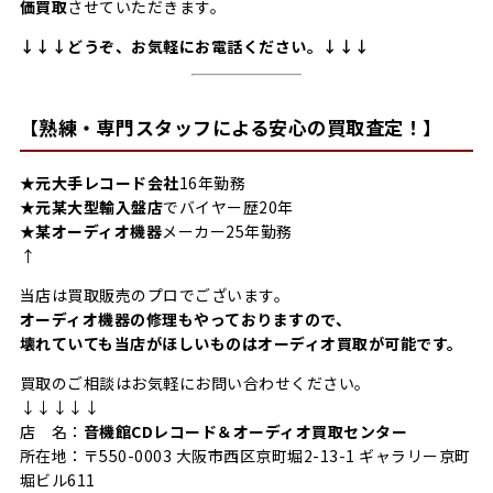
価買取
させていただきます。
↓↓↓どうぞ、お気軽にお電話ください。↓↓↓
【熟練・専門スタッフによる安心の買取査定！】
★
元大手レコード会社
16年勤務
★
元某大型輸入盤店
でバイヤー歴20年
★
某オーディオ機器
メーカー25年勤務
↑
当店は買取販売のプロでございます。
オーディオ機器の修理もやっておりますので、
壊れていても当店がほしいものはオーディオ買取が可能です。
買取のご相談はお気軽にお問い合わせください。
↓↓↓↓↓
店 名：
音機館CDレコード＆オーディオ買取センター
所在地：〒550-0003 大阪市西区京町堀2-13-1 ギャラリー京町
堀ビル611