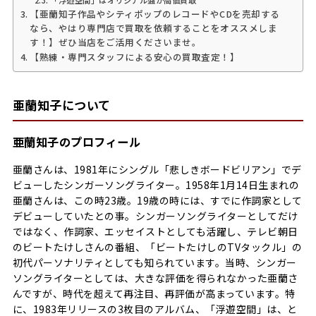
「浮遊空間」はオリジナル盤が高価買取
【亜蘭知子作品やシティポップのレコードやCDを売却する
なら、やはり専門店で買取を依頼することをオススメしま
す！】ぜひ当店をご活用くださいませ。
【熟練・専門スタッフによる安心の買取査定！】
亜蘭知子について
亜蘭知子のプロフィール
亜蘭さんは、1981年にシングル「悲しきボードビリアン」でデ
ビューしたシンガーソングライター。1958年1月14日生まれの
亜蘭さんは、この時23歳。19歳の時には、すでに作詞家として
デビューしていたとの事。シンガーソングライターとしてだけ
ではなく、作詞家、エッセイストとしても活躍し、テレビ朝日
のビートたけしさんの番組、「ビートたけしのTVタックル」の
初代パーソナリティとしても知られています。当時、シンガー
ソングライターとしては、大きな評価を得られなかった亜蘭さ
んですが、時代を超えて再注目、再評価が高まっています。特
に、1983年リリースの3枚目のアルバム、「浮遊空間」は、と