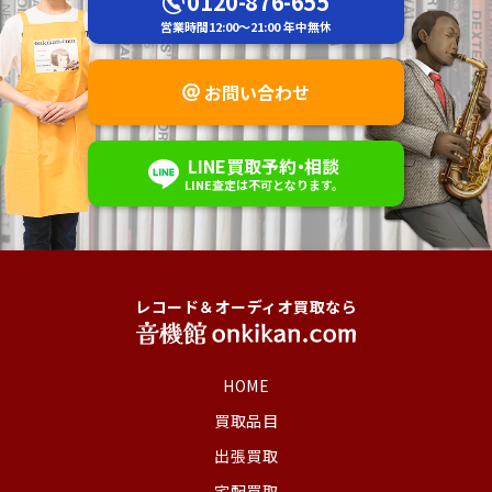
0120-876-655
営業時間
12:00～21:00
年中無休
お問い合わせ
LINE
買取予約
・
相談
LINE査定は不可
となります。
レコード＆オーディオ買取なら
HOME
買取品目
出張買取
宅配買取