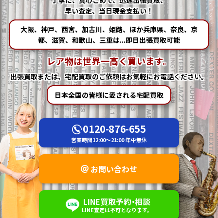
早い査定、当日現金支払い！
大阪、神戸、西宮、加古川、姫路、ほか兵庫県、奈良、京
都、滋賀、和歌山、三重は...即日出張買取可能
レア物は世界一高く買います。
出張買取または、宅配買取の
ご依頼はお気軽にお電話ください。
日本全国の皆様に愛される宅配買取
0120-876-655
営業時間
12:00～21:00
年中無休
お問い合わせ
LINE
買取予約
・
相談
LINE査定は不可
となります。