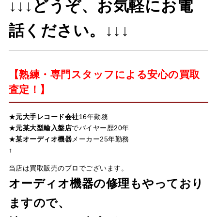
↓↓↓どうぞ、お気軽にお電
話ください。↓↓↓
【熟練・専門スタッフによる安心の買取
査定！】
★
元大手レコード会社
16年勤務
★
元某大型輸入盤店
でバイヤー歴20年
★
某オーディオ機器
メーカー25年勤務
↑
当店は買取販売のプロでございます。
オーディオ機器の修理もやっており
ますので、