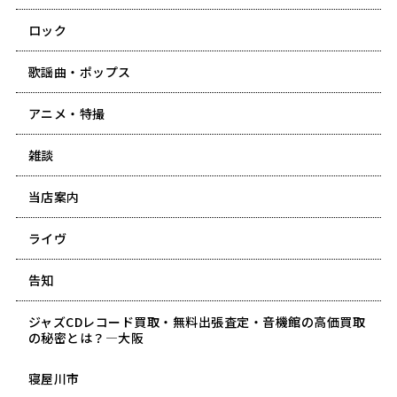
ロック
歌謡曲・ポップス
アニメ・特撮
雑談
当店案内
ライヴ
告知
ジャズCDレコード買取・無料出張査定・音機館の高価買取
の秘密とは？―大阪
寝屋川市