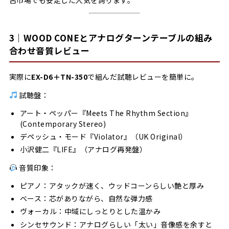
古市場でも安定した人気を誇ります。
3｜WOOD CONEとアナログターンテーブルの組み
合わせ音質レビュー
実際に
EX-D6＋TN-350
で組んだ試聴レビューを簡単に。
試聴盤：
アート・ペッパー『Meets The Rhythm Section』
(Contemporary Stereo)
デペッシュ・モード『Violator』（UK Original）
小沢健二『LIFE』（アナログ再発盤）
音質印象：
ピアノ：アタックが速く、ウッドコーンらしい艶と厚み
ベース：芯がありながら、自然な弾力感
ヴォーカル：中域にしっとりとした温かみ
シンセサウンド：アナログらしい「太い」音像感を余すと