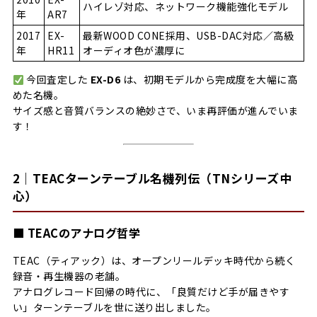
ハイレゾ対応、ネットワーク機能強化モデル
年
AR7
2017
EX-
最新WOOD CONE採用、USB-DAC対応／高級
年
HR11
オーディオ色が濃厚に
今回査定した
EX-D6
は、初期モデルから完成度を大幅に高
めた名機。
サイズ感と音質バランスの絶妙さで、いま再評価が進んでいま
す！
2｜TEACターンテーブル名機列伝（TNシリーズ中
心）
■ TEACのアナログ哲学
TEAC（ティアック）は、オープンリールデッキ時代から続く
録音・再生機器の老舗。
アナログレコード回帰の時代に、「良質だけど手が届きやす
い」ターンテーブルを世に送り出しました。