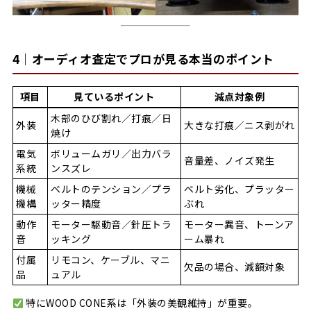
4｜オーディオ査定でプロが見る本当のポイント
項目
見ているポイント
減点対象例
木部のひび割れ／打痕／日
外装
大きな打痕／ニス剥がれ
焼け
電気
ボリュームガリ／出力バラ
音量差、ノイズ発生
系統
ンスズレ
機械
ベルトのテンション／プラ
ベルト劣化、プラッター
機構
ッター精度
ぶれ
動作
モーター駆動音／針圧トラ
モーター異音、トーンア
音
ッキング
ーム暴れ
付属
リモコン、ケーブル、マニ
欠品の場合、減額対象
品
ュアル
特にWOOD CONE系は「外装の美観維持」が重要。