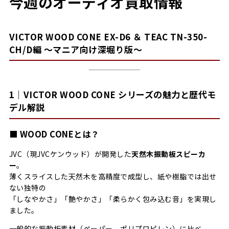
今週のオーディオ買取情報
VICTOR WOOD CONE EX-D6 ＆ TEAC TN-350-
CH/D編 〜マニア向け深堀り版〜
1｜VICTOR WOOD CONE シリーズの魅力と歴代モ
デル解説
■ WOOD CONEとは？
JVC（現JVCケンウッド）が開発した
天然木振動板スピーカ
ー
。
薄くスライスした天然木を高精度で成型し、紙や樹脂では出せ
ない独特の
「しなやかさ」「艶やかさ」「柔らかく包み込む音」を実現し
ました。
一般的な振動板素材（ペーパー、ポリプロピレン）に比べ、