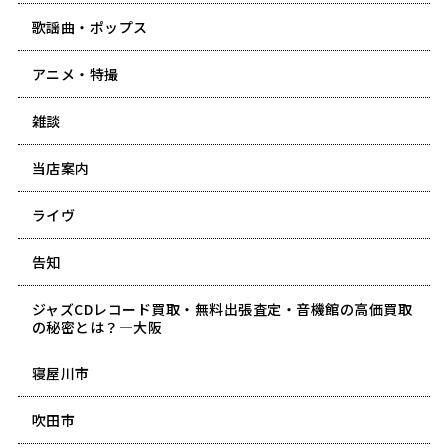
歌謡曲・ポップス
アニメ・特撮
雑談
当店案内
ライヴ
告知
ジャズCDレコード買取・無料出張査定・音機館の高価買取
の秘密とは？―大阪
寝屋川市
吹田市