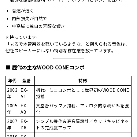
音速が速く
内部損失が自然で
中高域に独自の芳醇な響き
を持っています。
「まるで木管楽器を聴いているような」と例えられる音色は、
他社スピーカーにはない特別な存在感を放っています。
■ 歴代の主なWOOD CONEコンポ
年代
型番
特徴
2003
EX-
初代。ミニコンポとして世界初のWOOD CONE
年
A1
搭載
2005
EX-
真空管バッファ搭載、アナログ的な暖かみを強
年
A3
化
2007
EX-
シンプル操作＆高音質設計／ウッドキャビネッ
年
D6
トの完成度アップ
2010
EX-