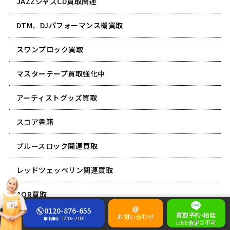
JAZZジャズCD買取関連
DTM、DJパフォーマンス機買取
スワンプロック買取
マスターテープ買取強化中
アーティストグッズ買取
スコア書籍
ブルースロック関連買取
レッドツェッペリン関連買取
AOR買取
0120-876-655
買取予約
・
相談
お問い合わせ
ECMレーベル・レコード買取
年中無休
12:00～21:00
LINE査定は不可