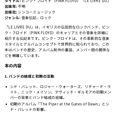
タイトル:
ピンク・フロイド（PINK FLOYD）「LE LIVRE DU」
出版年:
不明
出版社:
シンコーミュージック
ジャンル:
音楽伝記、ロック
「LE LIVRE DU」は、イギリスの伝説的なロックバンド、ピン
ク・フロイド（PINK FLOYD）のキャリアとその音楽を詳細に
紹介する伝記本です。ピンク・フロイドは、その革新的な音楽
スタイルとアルバムコンセプトで世界的に知られており、この
本はバンドの歴史、アルバム制作の裏話、メンバー間の関係な
どを網羅しています。
本の内容
1. バンドの結成と初期の活動
シド・バレット、ロジャー・ウォーターズ、リチャード・ラ
イト、ニック・メイソン、デヴィッド・ギルモアの初期メン
バーの背景とバンド結成の経緯。
初期のアルバム「The Piper at the Gates of Dawn」とシ
ド・バレットの影響。