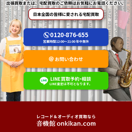
出張買取または、宅配買取の
ご依頼はお気軽にお電話ください。
日本全国の皆様に愛される宅配買取
0120-876-655
営業時間
12:00～21:00
年中無休
お問い合わせ
LINE
買取予約
・
相談
LINE査定は不可
となります。
レコード＆オーディオ買取なら