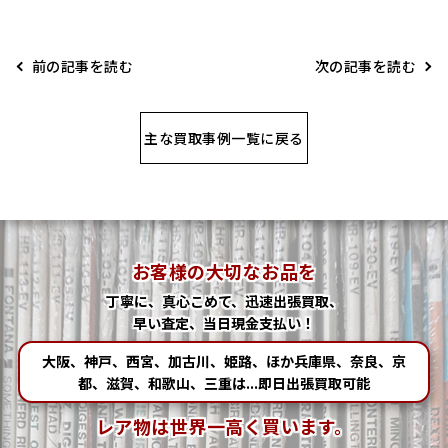
前の記事を読む
次の記事を読む
主な買取事例一覧に戻る
お客様の大切なお品を
丁寧に、真心こめて、迅速出張買取、
早い査定、当日現金支払い！
大阪、神戸、西宮、加古川、姫路、ほか兵庫県、奈良、京
都、滋賀、和歌山、三重は...即日出張買取可能
レア物は世界一高く買います。