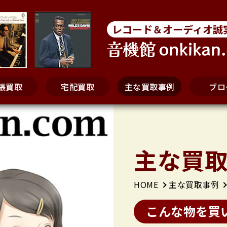
レコード＆オーディオ誠
張買取
宅配買取
主な買取事例
ブロ
主な
買
HOME
主な買取事例
こんな物を買