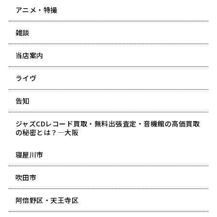
アニメ・特撮
雑談
当店案内
ライヴ
告知
ジャズCDレコード買取・無料出張査定・音機館の高価買取
の秘密とは？―大阪
寝屋川市
吹田市
阿倍野区・天王寺区