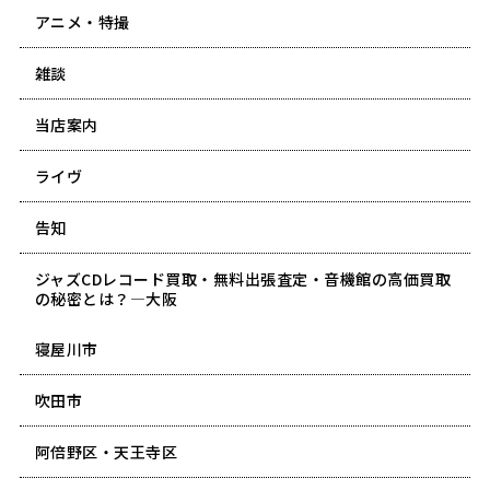
アニメ・特撮
雑談
当店案内
ライヴ
告知
ジャズCDレコード買取・無料出張査定・音機館の高価買取
の秘密とは？―大阪
寝屋川市
吹田市
阿倍野区・天王寺区