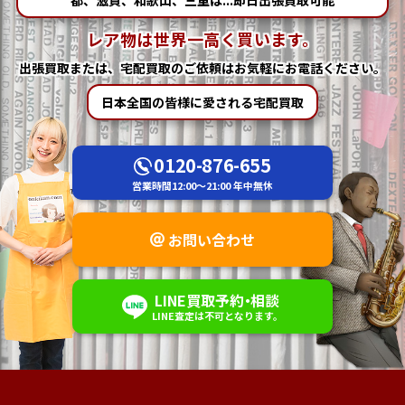
都、滋賀、和歌山、三重は...即日出張買取可能
レア物は世界一高く買います。
出張買取または、宅配買取の
ご依頼はお気軽にお電話ください。
日本全国の皆様に愛される宅配買取
0120-876-655
営業時間
12:00～21:00
年中無休
お問い合わせ
LINE
買取予約
・
相談
LINE査定は不可
となります。