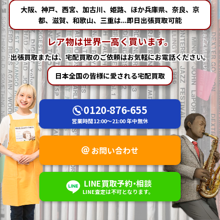
大阪、神戸、西宮、加古川、姫路、ほか兵庫県、奈良、京
都、滋賀、和歌山、三重は...即日出張買取可能
レア物は世界一高く買います。
出張買取または、宅配買取の
ご依頼はお気軽にお電話ください。
日本全国の皆様に愛される宅配買取
0120-876-655
営業時間
12:00～21:00
年中無休
お問い合わせ
LINE
買取予約
・
相談
LINE査定は不可
となります。