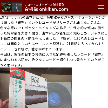
レコード＆オーディオ誠実買取
1971年、尺八の山本邦山と、菊地雅章らジャズ・ミュージシャンが
共演した『銀界』というレコードがリリースされました。これは
色々な意味でエポック・メイキングな作品で、保守的な傾向の強か
った純邦楽を大きく開き、山本邦山の名を広く知らしめ、ジャズに日
本独自の進化の可能性を示しました。『銀界』は尺八のレコードと
しては異例ともいえるセールスを記録し、21世紀に入ってからもリ
イシューされ続け、聴き継がれています。
今回は、戦後の日本の音楽に大きな足跡を残したレコード『銀界』
にまつわるお話を、色々なレコードを紹介しつつ書かせていただこ
うと思います。