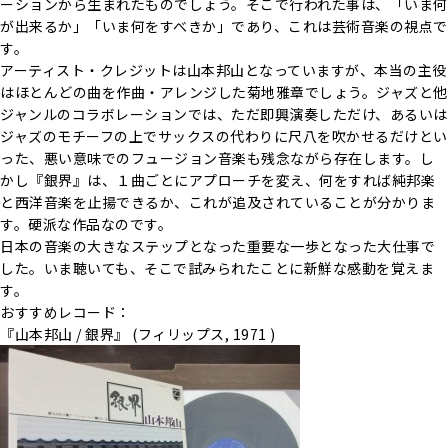
ーションから生まれたものでしょう。そこで行われた事は、「いま何
が出来るか」「いま何をすべきか」であり、これは芸術音楽の視点で
す。
アーティスト・クレジットは山本邦山となっていますが、本当の主役
はほとんどの曲を作曲・アレンジした菊地雅章でしょう。ジャズと他
ジャンルのコラボレーションでは、ただ即興演奏しただけ、あるいは
ジャズのモチーフの上でサックスの代わりに尺八を吹かせるだけとい
った、悪い意味でのフュージョン音楽も残念ながら存在します。し
かし『銀界』は、１曲ごとにアプローチを変え、何をすれば純邦楽
と西洋音楽を止揚できるか、これが追及されていることが分かりま
す。硬派な作品なのです。
日本の音楽の大きなステップとなった重要な一歩となった大仕事で
した。いま聴いても、そこで試みられたことに新鮮な感動を覚えま
す。
おすすめレコード：
『山本邦山 / 銀界』 (フィリップス, 1971 )