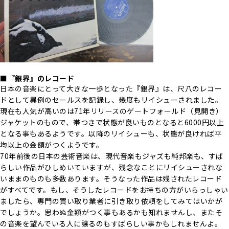
■『銀界』のレコード
日本の音楽にとって大きな一歩となった『銀界』は、尺八のレコー
ドとして異例のセールスを記録し、幾度もリイシューされました。
現在も人気が高いのは71年リリースのゲートフォールド（見開き）
ジャケットのもので、帯つきで状態が良いものとなると6000円以上
となる事もあるようです。以降のリイシューも、状態が良ければ平
均以上の金額がつくようです。
70年前後の日本の芸術音楽は、現代音楽もジャズも純邦楽も、すば
らしい作品がひしめいていますが、残念なことにリイシューされな
いままのものも多数あります。そうなった作品は残されたレコード
がすべてです。もし、そうしたレコードをお持ちの方がいらっしゃい
ましたら、専門の買い取り業者に引き取り依頼をしてみてはいかが
でしょうか。思わぬ金額がつく事もあるかも知れませんし、またそ
の音楽を望んでいる人に譲るのもすばらしい事かもしれませんよ。