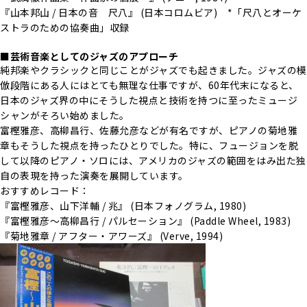
『山本邦山 / 日本の音 尺八』 (日本コロムビア) *「尺八とオーケ
ストラのための協奏曲」収録
■芸術音楽としてのジャズのアプローチ
純邦楽やクラシックと同じことがジャズでも起きました。ジャズの模
倣段階にある人にはとても無理な仕事ですが、60年代末になると、
日本のジャズ界の中にそうした視点と技術を持つに至ったミュージ
シャンがそろい始めました。
富樫雅彦、高柳昌行、佐藤允彦などが有名ですが、ピアノの菊地雅
章もそうした視点を持ったひとりでした。特に、フュージョンを脱
して以降のピアノ・ソロには、アメリカのジャズの範囲をはみ出た独
自の表現を持った演奏を展開しています。
おすすめレコード：
『富樫雅彦、山下洋輔 / 兆』 (日本フォノグラム, 1980)
『富樫雅彦～高柳昌行 / パルセーション』 (Paddle Wheel, 1983)
『菊地雅章 / アフター・アワーズ』 (Verve, 1994)