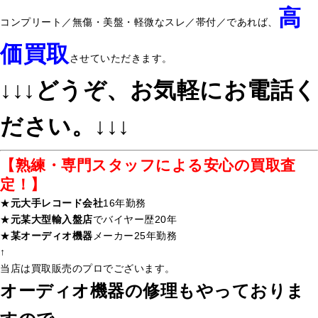
高
コンプリート／無傷・美盤・軽微なスレ／帯付／であれば、
価買取
させていただきます。
↓↓↓どうぞ、お気軽にお電話く
ださい。↓↓↓
【熟練・専門スタッフによる安心の買取査
定！】
★
元大手レコード会社
16年勤務
★
元某大型輸入盤店
でバイヤー歴20年
★
某オーディオ機器
メーカー25年勤務
↑
当店は買取販売のプロでございます。
オーディオ機器の修理もやっておりま