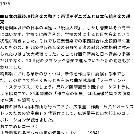
1975)
■日本の戦後現代音楽の動き：西洋モダニズムと日本伝統音楽の超
克
明治開国以降の日本の国是は「脱亜入欧」、しかし音楽はそう簡単
にはいかず、学校では西洋音楽、学校の外に出ると日本音楽という
状態が続きました。それでも産業音楽での東西融合は比較的早く進
んだものの、純邦楽や芸術音楽の分野で両者の融合が本格的に試み
られたのは２次大戦後でした。ここでは西洋音楽と日本音楽の衝突
だけでなく、20世紀のクラシック音楽で進んでいた革新の動きも加
わりました。
純邦楽における革新のひとつは、新作を作曲家に委嘱する事でし
た。この動きで恐らくもっとも有名な曲が武満徹「ノーヴェンバ
ー・ステップス」でしょう。尺八／薩摩琵琶の西洋オーケストラに
よる協奏曲で、84年開催の「作曲家の個展」は武満徹特集での演奏
は名演、名録音です。
同様の試みは山本邦山も行っており、広瀬量平作曲「尺八とオーケス
トラのための協奏曲」を代表作として、広瀬量平と山本邦山のコラ
ボレーションが続きました。
おすすめレコード：
『武満徹作品集～作曲家の個展～』 (ソニー, 1984)