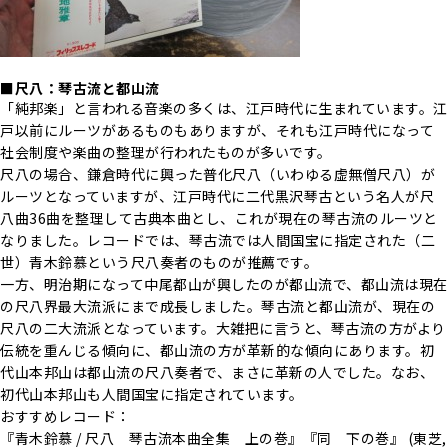
■尺八：琴古流と都山流
「純邦楽」と言われる音楽の多くは、江戸時代に生まれています。江
戸以前にルーツがあるものもありますが、それも江戸時代になって
社会制度や楽曲の整理が行われたものが多いです。
尺八の場合、鎌倉時代に興った普化尺八（いわゆる虚無僧尺八）が
ルーツとなっていますが、江戸時代に二代黒沢琴古という名人が尺
八曲36曲を整理して古典本曲とし、これが現在の琴古流のルーツと
なりました。レコードでは、琴古流では人間国宝に指定された（二
世）青木鈴慕という尺八奏者のものが推薦です。
一方、明治期になって中尾都山が興したのが都山流で、都山流は現在
の尺八界最大流派にまで成長しました。琴古流と都山流が、現在の
尺八の二大流派となっています。大雑把に言うと、琴古流の方がより
伝統を重んじる傾向に、都山流の方が革新的な傾向にあります。初
代山本邦山は都山流の尺八奏者で、まさに革新の人でした。なお、
初代山本邦山も人間国宝に指定されています。
おすすめレコード：
『青木鈴慕 / 尺八 琴古流本曲全集 上の巻』『同 下の巻』 (東芝,