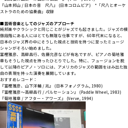
『山本邦山 / 日本の音 尺八』 (日本コロムビア) *「尺八とオーケ
ストラのための協奏曲」収録
■芸術音楽としてのジャズのアプローチ
純邦楽やクラシックと同じことがジャズでも起きました。ジャズの模
倣段階にある人にはとても無理な仕事ですが、60年代末になると、
日本のジャズ界の中にそうした視点と技術を持つに至ったミュージ
シャンがそろい始めました。
富樫雅彦、高柳昌行、佐藤允彦などが有名ですが、ピアノの菊地雅
章もそうした視点を持ったひとりでした。特に、フュージョンを脱
して以降のピアノ・ソロには、アメリカのジャズの範囲をはみ出た独
自の表現を持った演奏を展開しています。
おすすめレコード：
『富樫雅彦、山下洋輔 / 兆』 (日本フォノグラム, 1980)
『富樫雅彦～高柳昌行 / パルセーション』 (Paddle Wheel, 1983)
『菊地雅章 / アフター・アワーズ』 (Verve, 1994)