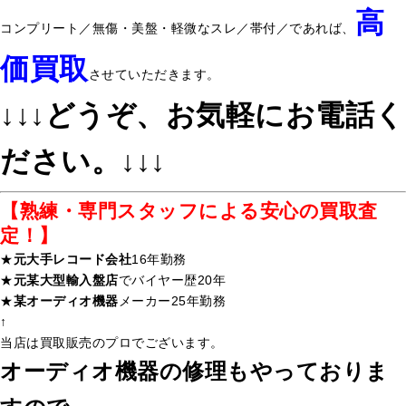
高
コンプリート／無傷・美盤・軽微なスレ／帯付／であれば、
価買取
させていただきます。
↓↓↓どうぞ、お気軽にお電話く
ださい。↓↓↓
【熟練・専門スタッフによる安心の買取査
定！】
★
元大手レコード会社
16年勤務
★
元某大型輸入盤店
でバイヤー歴20年
★
某オーディオ機器
メーカー25年勤務
↑
当店は買取販売のプロでございます。
オーディオ機器の修理もやっておりま