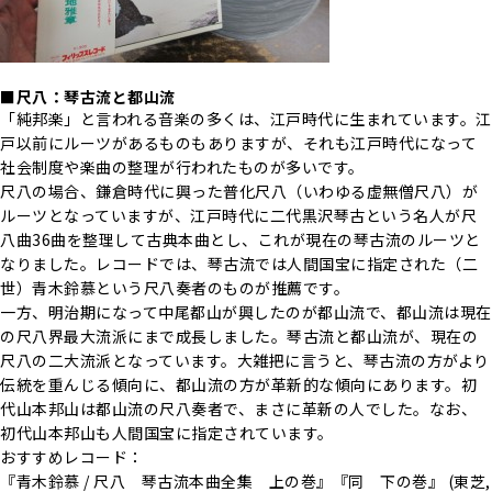
■尺八：琴古流と都山流
「純邦楽」と言われる音楽の多くは、江戸時代に生まれています。江
戸以前にルーツがあるものもありますが、それも江戸時代になって
社会制度や楽曲の整理が行われたものが多いです。
尺八の場合、鎌倉時代に興った普化尺八（いわゆる虚無僧尺八）が
ルーツとなっていますが、江戸時代に二代黒沢琴古という名人が尺
八曲36曲を整理して古典本曲とし、これが現在の琴古流のルーツと
なりました。レコードでは、琴古流では人間国宝に指定された（二
世）青木鈴慕という尺八奏者のものが推薦です。
一方、明治期になって中尾都山が興したのが都山流で、都山流は現在
の尺八界最大流派にまで成長しました。琴古流と都山流が、現在の
尺八の二大流派となっています。大雑把に言うと、琴古流の方がより
伝統を重んじる傾向に、都山流の方が革新的な傾向にあります。初
代山本邦山は都山流の尺八奏者で、まさに革新の人でした。なお、
初代山本邦山も人間国宝に指定されています。
おすすめレコード：
『青木鈴慕 / 尺八 琴古流本曲全集 上の巻』『同 下の巻』 (東芝,