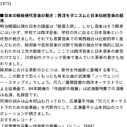
1975)
■日本の戦後現代音楽の動き：西洋モダニズムと日本伝統音楽の超
克
明治開国以降の日本の国是は「脱亜入欧」、しかし音楽はそう簡単
にはいかず、学校では西洋音楽、学校の外に出ると日本音楽という
状態が続きました。それでも産業音楽での東西融合は比較的早く進
んだものの、純邦楽や芸術音楽の分野で両者の融合が本格的に試み
られたのは２次大戦後でした。ここでは西洋音楽と日本音楽の衝突
だけでなく、20世紀のクラシック音楽で進んでいた革新の動きも加
わりました。
純邦楽における革新のひとつは、新作を作曲家に委嘱する事でし
た。この動きで恐らくもっとも有名な曲が武満徹「ノーヴェンバ
ー・ステップス」でしょう。尺八／薩摩琵琶の西洋オーケストラに
よる協奏曲で、84年開催の「作曲家の個展」は武満徹特集での演奏
は名演、名録音です。
同様の試みは山本邦山も行っており、広瀬量平作曲「尺八とオーケス
トラのための協奏曲」を代表作として、広瀬量平と山本邦山のコラ
ボレーションが続きました。
おすすめレコード：
『武満徹作品集～作曲家の個展～』 (ソニー, 1984)