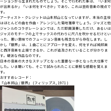
ーションから生まれたものでしょう。そこで行われた事は、「いま何
が出来るか」「いま何をすべきか」であり、これは芸術音楽の視点で
す。
アーティスト・クレジットは山本邦山となっていますが、本当の主役
はほとんどの曲を作曲・アレンジした菊地雅章でしょう。ジャズと他
ジャンルのコラボレーションでは、ただ即興演奏しただけ、あるいは
ジャズのモチーフの上でサックスの代わりに尺八を吹かせるだけとい
った、悪い意味でのフュージョン音楽も残念ながら存在します。し
かし『銀界』は、１曲ごとにアプローチを変え、何をすれば純邦楽
と西洋音楽を止揚できるか、これが追及されていることが分かりま
す。硬派な作品なのです。
日本の音楽の大きなステップとなった重要な一歩となった大仕事で
した。いま聴いても、そこで試みられたことに新鮮な感動を覚えま
す。
おすすめレコード：
『山本邦山 / 銀界』 (フィリップス, 1971 )