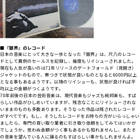
■『銀界』のレコード
日本の音楽にとって大きな一歩となった『銀界』は、尺八のレコー
ドとして異例のセールスを記録し、幾度もリイシューされました。
現在も人気が高いのは71年リリースのゲートフォールド（見開き）
ジャケットのもので、帯つきで状態が良いものとなると6000円以上
となる事もあるようです。以降のリイシューも、状態が良ければ平
均以上の金額がつくようです。
70年前後の日本の芸術音楽は、現代音楽もジャズも純邦楽も、すば
らしい作品がひしめいていますが、残念なことにリイシューされな
いままのものも多数あります。そうなった作品は残されたレコード
がすべてです。もし、そうしたレコードをお持ちの方がいらっしゃい
ましたら、専門の買い取り業者に引き取り依頼をしてみてはいかが
でしょうか。思わぬ金額がつく事もあるかも知れませんし、またそ
の音楽を望んでいる人に譲るのもすばらしい事かもしれませんよ。