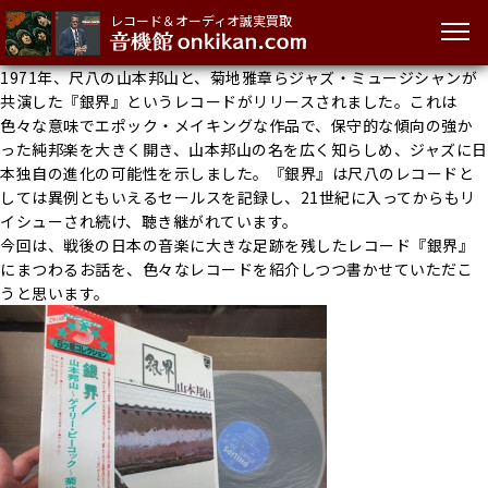
レコード＆オーディオ誠実買取
1971年、尺八の山本邦山と、菊地雅章らジャズ・ミュージシャンが
共演した『銀界』というレコードがリリースされました。これは
色々な意味でエポック・メイキングな作品で、保守的な傾向の強か
った純邦楽を大きく開き、山本邦山の名を広く知らしめ、ジャズに日
本独自の進化の可能性を示しました。『銀界』は尺八のレコードと
しては異例ともいえるセールスを記録し、21世紀に入ってからもリ
イシューされ続け、聴き継がれています。
今回は、戦後の日本の音楽に大きな足跡を残したレコード『銀界』
にまつわるお話を、色々なレコードを紹介しつつ書かせていただこ
うと思います。