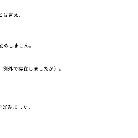
とは言え、
勧めしません。
、例外で存在しましたが）。
を好みました。