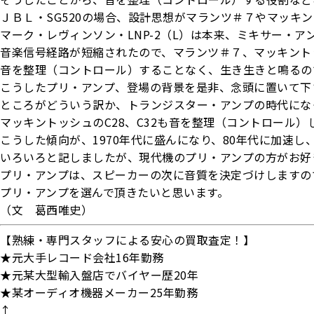
ＪＢＬ・SG520の場合、設計思想がマランツ＃７やマッキ
マーク・レヴィンソン・LNP-2（L）は本来、ミキサー・
音楽信号経路が短縮されたので、マランツ＃７、マッキントッシ
音を整理（コントロール）することなく、生き生きと鳴るの
こうしたプリ・アンプ、登場の背景を是非、念頭に置いて下
ところがどういう訳か、トランジスター・アンプの時代にな
マッキントッシュのC28、C32も音を整理（コントロール）
こうした傾向が、1970年代に盛んになり、80年代に加速し
いろいろと記しましたが、現代機のプリ・アンプの方がお好
プリ・アンプは、スピーカーの次に音質を決定づけしますの
プリ・アンプを選んで頂きたいと思います。
（文 葛西唯史）
【熟練・専門スタッフによる安心の買取査定！】
★元大手レコード会社16年勤務
★元某大型輸入盤店でバイヤー歴20年
★某オーディオ機器メーカー25年勤務
↑