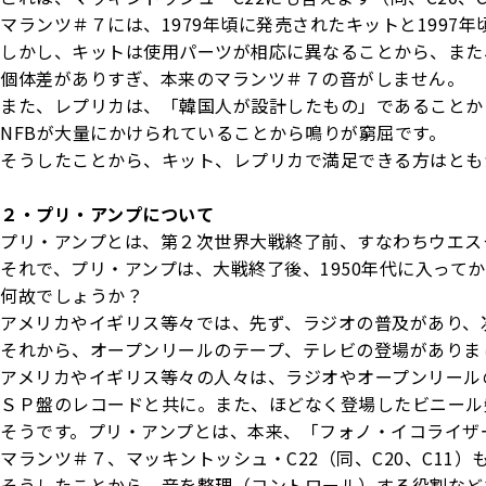
マランツ＃７には、1979年頃に発売されたキットと1997
しかし、キットは使用パーツが相応に異なることから、また
個体差がありすぎ、本来のマランツ＃７の音がしません。
また、レプリカは、「韓国人が設計したもの」であることか
NFBが大量にかけられていることから鳴りが窮屈です。
そうしたことから、キット、レプリカで満足できる方はとも
２・プリ・アンプについて
プリ・アンプとは、第２次世界大戦終了前、すなわちウエス
それで、プリ・アンプは、大戦終了後、1950年代に入って
何故でしょうか？
アメリカやイギリス等々では、先ず、ラジオの普及があり、
それから、オープンリールのテープ、テレビの登場がありま
アメリカやイギリス等々の人々は、ラジオやオープンリール
ＳＰ盤のレコードと共に。また、ほどなく登場したビニール
そうです。プリ・アンプとは、本来、「フォノ・イコライザ
マランツ＃７、マッキントッシュ・C22（同、C20、C11
そうしたことから、音を整理（コントロール）する役割など