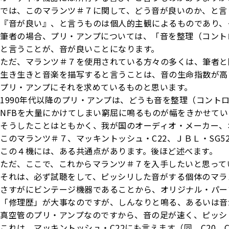
では、このマランツ＃７に関して、どう音が良いのか、と言
『音が良い』、と言うものは個人的主観によるものであり、
筆者の場合、プリ・アンプについては、「音を整理（コント
と言うことが、音が良いことになります。
ただ、マランツ＃７を使用されている方々の多くは、筆者と
生き生きと音楽を描写すると言うことは、音の生命指数が高
プリ・アンプにそれを求めているものと思います。
1990年代以降のプリ・アンプは、どうも音を整理（コント
NFBを大量にかけてしまい窮屈に鳴るものが幅をきかせてい
そうしたことはともかく、我が国のオーディオ・メーカー、
このマランツ＃７、マッキントッシュ・C22、ＪＢＬ・SG52
この４機には、ある共通点があります。後ほど述べます。
ただ、ここで、これからマランツ＃７を入手したいと思って
それは、必ず試聴をして、ピッシリした音がする個体のマラ
さすがにビンテージ機器であることから、オリジナル・パー
「修理歴」が大事なのですが、しんなりと鳴る、あるいは音
真空管のプリ・アンプなのですから、音の足が速く、ピッシ
これは、マッキントッシュ・C22にも言えます（同、C20、C